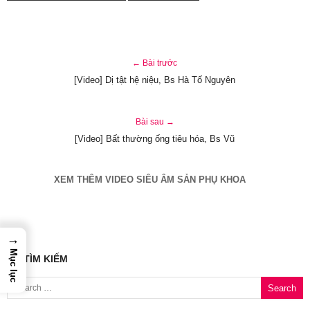
← Bài trước
[Video] Dị tật hệ niệu, Bs Hà Tố Nguyên
Bài sau →
[Video] Bất thường ống tiêu hóa, Bs Vũ
XEM THÊM VIDEO SIÊU ÂM SẢN PHỤ KHOA
→
Mục lục
TÌM KIẾM
Search for: