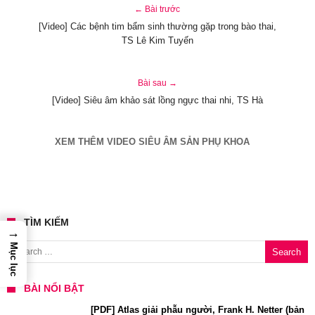
← Bài trước
[Video] Các bệnh tim bẩm sinh thường gặp trong bào thai,
TS Lê Kim Tuyến
Bài sau →
[Video] Siêu âm khảo sát lồng ngực thai nhi, TS Hà
XEM THÊM VIDEO SIÊU ÂM SẢN PHỤ KHOA
TÌM KIẾM
→
Search for:
Mục lục
BÀI NỔI BẬT
[PDF] Atlas giải phẫu người, Frank H. Netter (bản