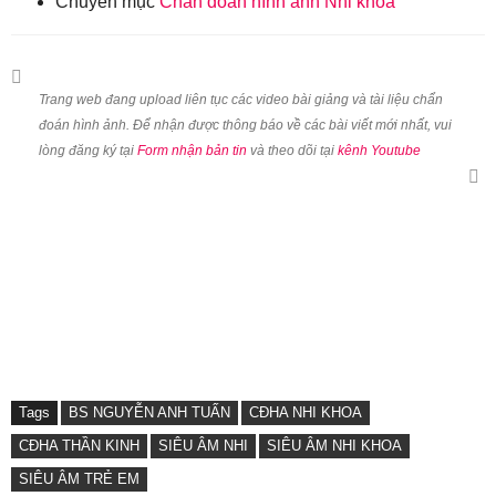
Chuyên mục
Chẩn đoán hình ảnh Nhi khoa
Trang web đang upload liên tục các video bài giảng và tài liệu chẩn
đoán hình ảnh. Để nhận được thông báo về các bài viết mới nhất, vui
lòng đăng ký tại
Form nhận bản tin
và theo dõi tại
kênh Youtube
Tags
BS NGUYỄN ANH TUẤN
CĐHA NHI KHOA
CĐHA THẦN KINH
SIÊU ÂM NHI
SIÊU ÂM NHI KHOA
SIÊU ÂM TRẺ EM