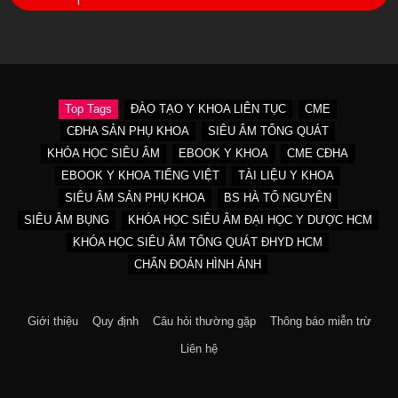
Top Tags
ĐÀO TẠO Y KHOA LIÊN TỤC
CME
CĐHA SẢN PHỤ KHOA
SIÊU ÂM TỔNG QUÁT
KHÓA HỌC SIÊU ÂM
EBOOK Y KHOA
CME CĐHA
EBOOK Y KHOA TIẾNG VIỆT
TÀI LIỆU Y KHOA
SIÊU ÂM SẢN PHỤ KHOA
BS HÀ TỐ NGUYÊN
SIÊU ÂM BỤNG
KHÓA HỌC SIÊU ÂM ĐẠI HỌC Y DƯỢC HCM
KHÓA HỌC SIÊU ÂM TỔNG QUÁT ĐHYD HCM
CHẨN ĐOÁN HÌNH ẢNH
Giới thiệu
Quy định
Câu hỏi thường gặp
Thông báo miễn trừ
Liên hệ