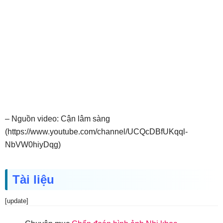
– Nguồn video: Cận lâm sàng
(https://www.youtube.com/channel/UCQcDBfUKqql-
NbVW0hiyDqg)
Tài liệu
[update]