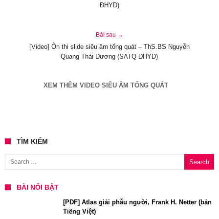
ĐHYD)
Bài sau →
[Video] Ôn thi slide siêu âm tổng quát – ThS.BS Nguyễn
Quang Thái Dương (SATQ ĐHYD)
XEM THÊM VIDEO SIÊU ÂM TỔNG QUÁT
TÌM KIẾM
Search for:
BÀI NỔI BẬT
[PDF] Atlas giải phẫu người, Frank H. Netter (bản
Tiếng Việt)