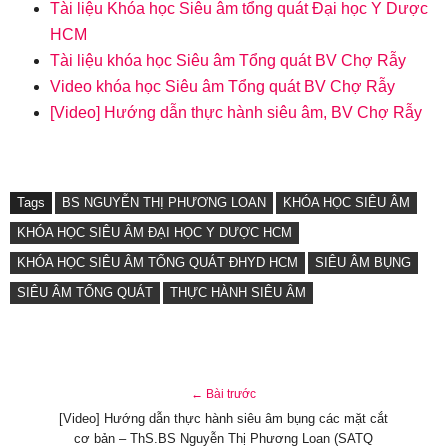
Tài liệu Khóa học Siêu âm tổng quát Đại học Y Dược
HCM
Tài liệu khóa học Siêu âm Tổng quát BV Chợ Rẫy
Video khóa học Siêu âm Tổng quát BV Chợ Rẫy
[Video] Hướng dẫn thực hành siêu âm, BV Chợ Rẫy
Tags
BS NGUYỄN THỊ PHƯƠNG LOAN
KHÓA HỌC SIÊU ÂM
KHÓA HỌC SIÊU ÂM ĐẠI HỌC Y DƯỢC HCM
KHÓA HỌC SIÊU ÂM TỔNG QUÁT ĐHYD HCM
SIÊU ÂM BỤNG
SIÊU ÂM TỔNG QUÁT
THỰC HÀNH SIÊU ÂM
← Bài trước
[Video] Hướng dẫn thực hành siêu âm bụng các mặt cắt
cơ bản – ThS.BS Nguyễn Thị Phương Loan (SATQ