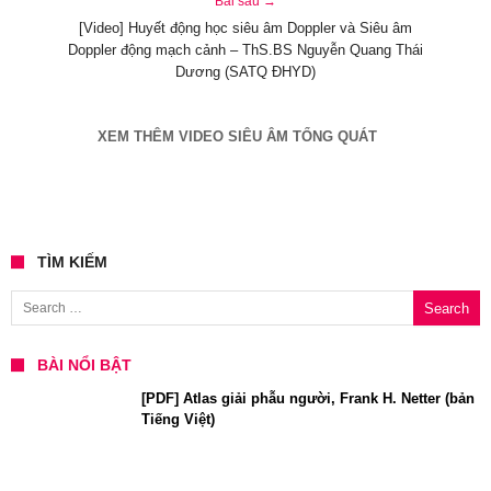
Bài sau →
[Video] Huyết động học siêu âm Doppler và Siêu âm
Doppler động mạch cảnh – ThS.BS Nguyễn Quang Thái
Dương (SATQ ĐHYD)
XEM THÊM VIDEO SIÊU ÂM TỔNG QUÁT
TÌM KIẾM
Search for:
BÀI NỔI BẬT
[PDF] Atlas giải phẫu người, Frank H. Netter (bản
Tiếng Việt)