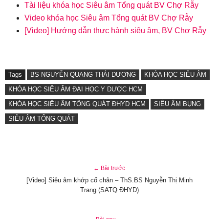
Tài liệu khóa học Siêu âm Tổng quát BV Chợ Rẫy
Video khóa học Siêu âm Tổng quát BV Chợ Rẫy
[Video] Hướng dẫn thực hành siêu âm, BV Chợ Rẫy
Tags
BS NGUYỄN QUANG THÁI DƯƠNG
KHÓA HỌC SIÊU ÂM
KHÓA HỌC SIÊU ÂM ĐẠI HỌC Y DƯỢC HCM
KHÓA HỌC SIÊU ÂM TỔNG QUÁT ĐHYD HCM
SIÊU ÂM BỤNG
SIÊU ÂM TỔNG QUÁT
← Bài trước
[Video] Siêu âm khớp cổ chân – ThS.BS Nguyễn Thị Minh
Trang (SATQ ĐHYD)