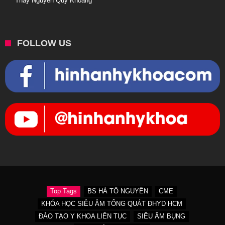
Thầy Nguyễn Quý Khoáng
FOLLOW US
Top Tags
BS HÀ TỐ NGUYÊN
CME
KHÓA HỌC SIÊU ÂM TỔNG QUÁT ĐHYD HCM
ĐÀO TẠO Y KHOA LIÊN TỤC
SIÊU ÂM BỤNG