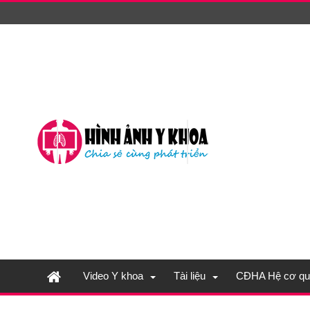
Video Y khoa
Tài liệu
CĐHA Hệ cơ qu