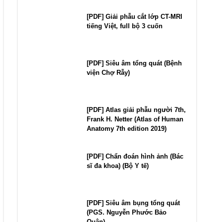
[PDF] Giải phẫu cắt lớp CT-MRI
tiếng Việt, full bộ 3 cuốn
[PDF] Siêu âm tổng quát (Bệnh
viện Chợ Rẫy)
[PDF] Atlas giải phẫu người 7th,
Frank H. Netter (Atlas of Human
Anatomy 7th edition 2019)
[PDF] Chẩn đoán hình ảnh (Bác
sĩ đa khoa) (Bộ Y tế)
[PDF] Siêu âm bụng tổng quát
(PGS. Nguyễn Phước Bảo
Quân)