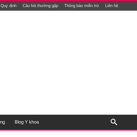
Quy định
Câu hỏi thường gặp
Thông báo miễn trừ
Liên hệ
ụng
Blog Y khoa