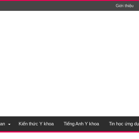
Giới thiệu
an
Kiến thức Y khoa
Tiếng Anh Y khoa
Tin học ứng d