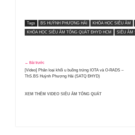
Tags
BS HUỲNH PHƯỢNG HẢI
KHÓA HỌC SIÊU ÂM
KHÓA HỌC SIÊU ÂM TỔNG QUÁT ĐHYD HCM
SIÊU ÂM
← Bài trước
[Video] Phân loại khối u buồng trứng IOTA và O-RADS –
ThS.BS Huỳnh Phượng Hải (SATQ ĐHYD)
XEM THÊM VIDEO SIÊU ÂM TỔNG QUÁT