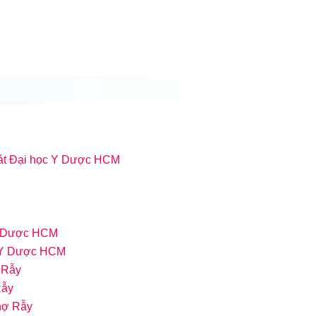
uát Đại học Y Dược HCM
 Y Dược HCM
c Y Dược HCM
 Rẫy
Rẫy
hợ Rẫy