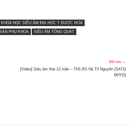
KHÓA HỌC SIÊU ÂM ĐẠI HỌC Y DƯỢC HCM
 SẢN PHỤ KHOA
SIÊU ÂM TỔNG QUÁT
Bài sau →
[Video] Siêu âm thai 12 tuần – ThS.BS Hà Tố Nguyên (SATQ
ĐHYD)