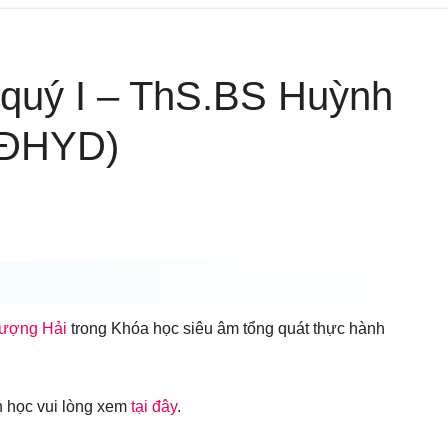
i quý I – ThS.BS Huỳnh
 ĐHYD)
ượng Hải
trong Khóa học siêu âm tổng quát thực hành
nh học vui lòng xem
tại đây
.