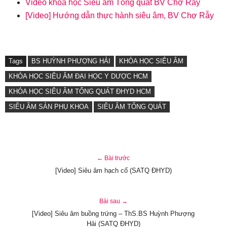
Video khóa học Siêu âm Tổng quát BV Chợ Rẫy
[Video] Hướng dẫn thực hành siêu âm, BV Chợ Rẫy
Tags
BS HUỲNH PHƯỢNG HẢI
KHÓA HỌC SIÊU ÂM
KHÓA HỌC SIÊU ÂM ĐẠI HỌC Y DƯỢC HCM
KHÓA HỌC SIÊU ÂM TỔNG QUÁT ĐHYD HCM
SIÊU ÂM SẢN PHỤ KHOA
SIÊU ÂM TỔNG QUÁT
← Bài trước
[Video] Siêu âm hạch cổ (SATQ ĐHYD)
Bài sau →
[Video] Siêu âm buồng trứng – ThS.BS Huỳnh Phượng
Hải (SATQ ĐHYD)