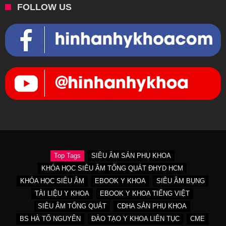
FOLLOW US
Top Tags
SIÊU ÂM SẢN PHỤ KHOA
KHÓA HỌC SIÊU ÂM TỔNG QUÁT ĐHYD HCM
KHÓA HỌC SIÊU ÂM
EBOOK Y KHOA
SIÊU ÂM BỤNG
TÀI LIỆU Y KHOA
EBOOK Y KHOA TIẾNG VIỆT
SIÊU ÂM TỔNG QUÁT
CĐHA SẢN PHỤ KHOA
BS HÀ TỐ NGUYÊN
ĐÀO TẠO Y KHOA LIÊN TỤC
CME