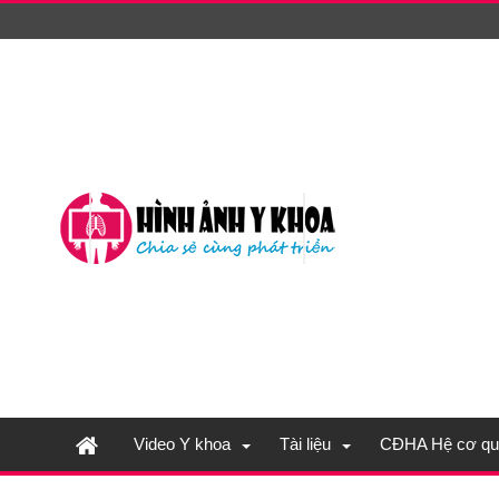
Video Y khoa
Tài liệu
CĐHA Hệ cơ qu