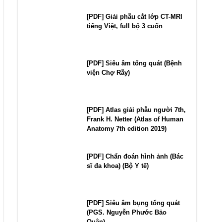
[PDF] Giải phẫu cắt lớp CT-MRI
tiếng Việt, full bộ 3 cuốn
[PDF] Siêu âm tổng quát (Bệnh
viện Chợ Rẫy)
[PDF] Atlas giải phẫu người 7th,
Frank H. Netter (Atlas of Human
Anatomy 7th edition 2019)
[PDF] Chẩn đoán hình ảnh (Bác
sĩ đa khoa) (Bộ Y tế)
[PDF] Siêu âm bụng tổng quát
(PGS. Nguyễn Phước Bảo
Quân)