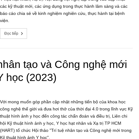
các kỹ thuật mới, các ứng dụng trong thực hành lâm sàng và các
báo cáo chia sẻ về kinh nghiệm nghiên cứu, thực hành tại bệnh
viện.
Đọc tiếp
ệ nhân tạo và Công nghệ mới
Y học (2023)
Với mong muốn góp phần cập nhật những tiến bộ của khoa học
công nghệ thế giới và đưa hơi thở của thời đại 4.0 trong lĩnh vực Kỹ
thuật hình ảnh y học đến công tác chẩn đoán và điều trị, Liên chi
hội Kỹ thuật hình ảnh y học, Y học hạt nhân và Xạ trị TP HCM
(HART) tổ chức Hội thảo "Trí tuệ nhân tạo và Công nghệ mới trong
Kỹ thuật hình ảnh Y học".