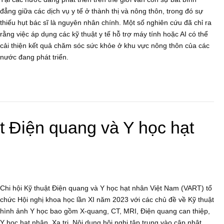
đẳng giữa các dịch vụ y tế ở thành thị và nông thôn, trong đó sự
thiếu hụt bác sĩ là nguyên nhân chính. Một số nghiên cứu đã chỉ ra
rằng việc áp dụng các kỹ thuật y tế hỗ trợ máy tính hoặc AI có thể
cải thiện kết quả chăm sóc sức khỏe ở khu vực nông thôn của các
nước đang phát triển.
ật Điện quang và Y học hạt
Chi hội Kỹ thuật Điện quang và Y học hạt nhân Việt Nam (VART) tổ
chức Hội nghị khoa học lần XI năm 2023 với các chủ đề về Kỹ thuật
hình ảnh Y học bao gồm X-quang, CT, MRI, Điện quang can thiệp,
Y học hạt nhân, Xạ trị. Nội dung hội nghị tập trung vào cập nhật