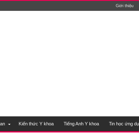
Giới thiệu
an
Kiến thức Y khoa
Tiếng Anh Y khoa
Tin học ứng d