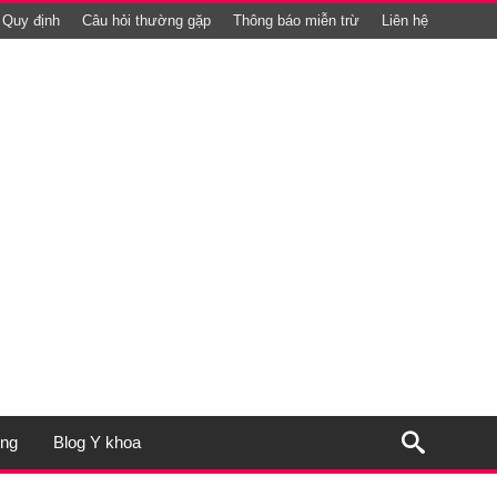
Quy định
Câu hỏi thường gặp
Thông báo miễn trừ
Liên hệ
ụng
Blog Y khoa