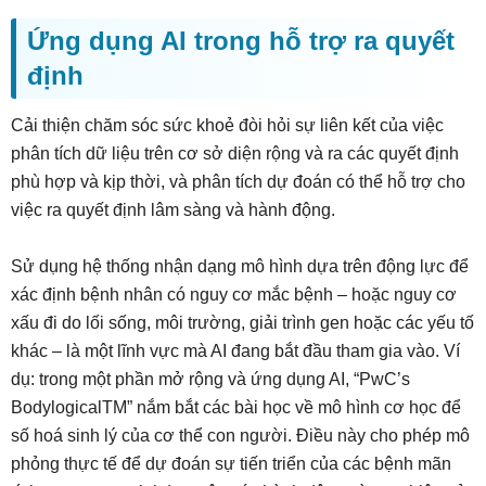
Ứng dụng AI trong hỗ trợ ra quyết
định
Cải thiện chăm sóc sức khoẻ đòi hỏi sự liên kết của việc
phân tích dữ liệu trên cơ sở diện rộng và ra các quyết định
phù hợp và kịp thời, và phân tích dự đoán có thể hỗ trợ cho
việc ra quyết định lâm sàng và hành động.
Sử dụng hệ thống nhận dạng mô hình dựa trên động lực để
xác định bệnh nhân có nguy cơ mắc bệnh – hoặc nguy cơ
xấu đi do lối sống, môi trường, giải trình gen hoặc các yếu tố
khác – là một lĩnh vực mà AI đang bắt đầu tham gia vào. Ví
dụ: trong một phần mở rộng và ứng dụng AI, “PwC’s
BodylogicalTM” nắm bắt các bài học về mô hình cơ học để
số hoá sinh lý của cơ thể con người. Điều này cho phép mô
phỏng thực tế để dự đoán sự tiến triển của các bệnh mãn