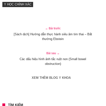
Y HỌC CHÍNH XÁC
← Bài trước
[Sách dịch] Hướng dẫn thực hành siêu âm tim thai – Bất
thường Ebstein
Bài sau →
Các dấu hiệu hình ảnh tắc ruột non (Small bowel
obstruction)
XEM THÊM BLOG Y KHOA
TÌM KIẾM