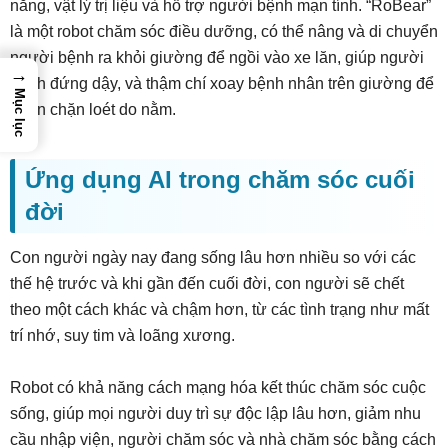
năng, vật lý trị liệu và hỗ trợ người bệnh mạn tính. “RoBear”
là một robot chăm sóc điều dưỡng, có thể nâng và di chuyển
người bệnh ra khỏi giường để ngồi vào xe lăn, giúp người
→
bệnh đứng dậy, và thậm chí xoay bệnh nhân trên giường để
Mục lục
ngăn chặn loét do nằm.
Ứng dụng AI trong chăm sóc cuối
đời
Con người ngày nay đang sống lâu hơn nhiều so với các
thế hệ trước và khi gần đến cuối đời, con người sẽ chết
theo một cách khác và chậm hơn, từ các tình trạng như mất
trí nhớ, suy tim và loãng xương.
Robot có khả năng cách mạng hóa kết thúc chăm sóc cuộc
sống, giúp mọi người duy trì sự độc lập lâu hơn, giảm nhu
cầu nhập viện, người chăm sóc và nhà chăm sóc bằng cách