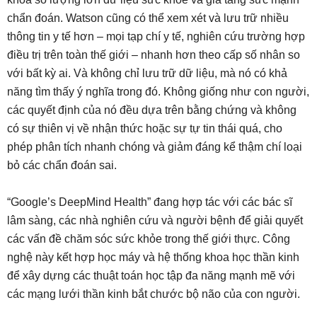
chẩn đoán. Watson cũng có thể xem xét và lưu trữ nhiều
thông tin y tế hơn – mọi tạp chí y tế, nghiên cứu trường hợp
điều trị trên toàn thế giới – nhanh hơn theo cấp số nhân so
với bất kỳ ai. Và không chỉ lưu trữ dữ liệu, mà nó có khả
năng tìm thấy ý nghĩa trong đó. Không giống như con người,
các quyết định của nó đều dựa trên bằng chứng và không
có sự thiên vị về nhận thức hoặc sự tự tin thái quá, cho
phép phân tích nhanh chóng và giảm đáng kể thậm chí loại
bỏ các chẩn đoán sai.
“Google’s DeepMind Health” đang hợp tác với các bác sĩ
lâm sàng, các nhà nghiên cứu và người bệnh để giải quyết
các vấn đề chăm sóc sức khỏe trong thế giới thực. Công
nghệ này kết hợp học máy và hệ thống khoa học thần kinh
để xây dựng các thuật toán học tập đa năng mạnh mẽ với
các mạng lưới thần kinh bắt chước bộ não của con người.