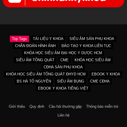
Top Tags
TÀI LIỆU Y KHOA
SIÊU ÂM SẢN PHỤ KHOA
CHẨN ĐOÁN HÌNH ẢNH
ĐÀO TẠO Y KHOA LIÊN TỤC
KHÓA HỌC SIÊU ÂM ĐẠI HỌC Y DƯỢC HCM
SIÊU ÂM TỔNG QUÁT
CME
KHÓA HỌC SIÊU ÂM
CĐHA SẢN PHỤ KHOA
KHÓA HỌC SIÊU ÂM TỔNG QUÁT ĐHYD HCM
EBOOK Y KHOA
BS HÀ TỐ NGUYÊN
SIÊU ÂM BỤNG
CME CĐHA
EBOOK Y KHOA TIẾNG VIỆT
Giới thiệu
Quy định
Câu hỏi thường gặp
Thông báo miễn trừ
Liên hệ