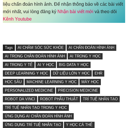
liệu chẩn đoán hình ảnh. Để nhận thông báo về các bài viết
mới nhất, vui lòng đăng ký
Nhận bài viết mới
và theo dõi
Kênh Youtube
Tags
AI CHĂM SÓC SỨC KHỎE
AI CHẨN ĐOÁN HÌNH ẢNH
AI TRONG CHẨN ĐOÁN HÌNH ẢNH
AI TRONG Y HỌC
AI TRONG Y TẾ
AI Y HỌC
BIG DATA Y HỌC
DEEP LEARNING Y HỌC
DỮ LIỆU LỚN Y HỌC
EHR
HỌC SÂU
MACHINE LEARNING Y HỌC
MÁY HỌC
PERSONALIZED MEDICINE
PRECISION MEDICINE
ROBOT DA VINCI
ROBOT PHẪU THUẬT
TRÍ TUỆ NHÂN TẠO
TRÍ TUỆ NHÂN TẠO TRONG Y HỌC
ỨNG DỤNG AI CHẨN ĐOÁN HÌNH ẢNH
ỨNG DỤNG TRÍ TUỆ NHÂN TẠO
Y HỌC CÁ THỂ