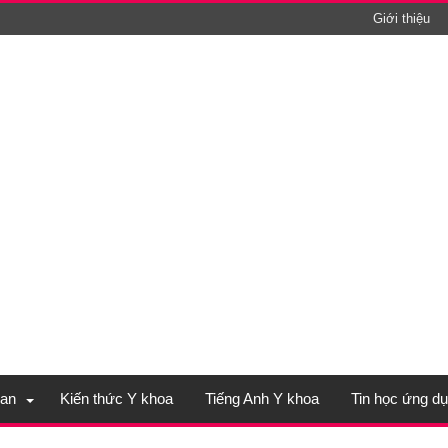
Giới thiệu
an
Kiến thức Y khoa
Tiếng Anh Y khoa
Tin học ứng d