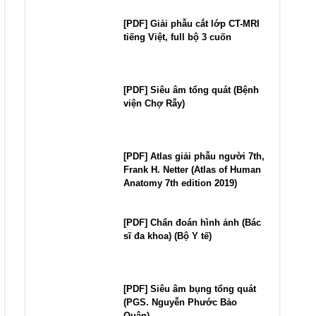
[PDF] Giải phẫu cắt lớp CT-MRI
tiếng Việt, full bộ 3 cuốn
[PDF] Siêu âm tổng quát (Bệnh
viện Chợ Rẫy)
[PDF] Atlas giải phẫu người 7th,
Frank H. Netter (Atlas of Human
Anatomy 7th edition 2019)
[PDF] Chẩn đoán hình ảnh (Bác
sĩ đa khoa) (Bộ Y tế)
[PDF] Siêu âm bụng tổng quát
(PGS. Nguyễn Phước Bảo
Quân)