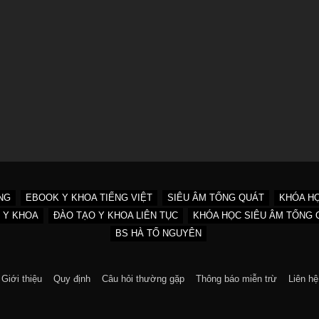
NG
EBOOK Y KHOA TIẾNG VIỆT
SIÊU ÂM TỔNG QUÁT
KHÓA HỌ
U Y KHOA
ĐÀO TẠO Y KHOA LIÊN TỤC
KHÓA HỌC SIÊU ÂM TỔNG 
BS HÀ TỐ NGUYÊN
Giới thiệu
Quy định
Câu hỏi thường gặp
Thông báo miễn trừ
Liên hệ