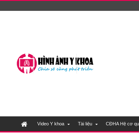
Video Y khoa
Tài liệu
CĐHA Hệ cơ qu