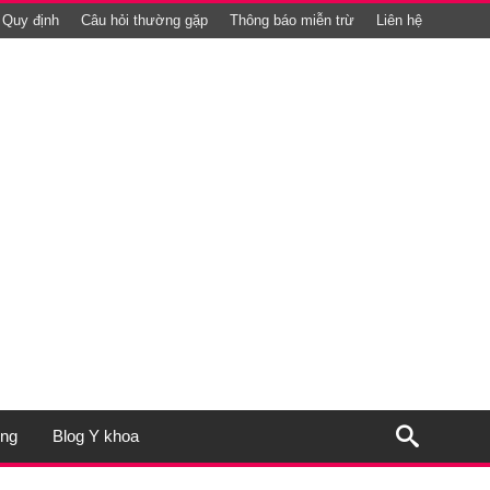
Quy định
Câu hỏi thường gặp
Thông báo miễn trừ
Liên hệ
ụng
Blog Y khoa