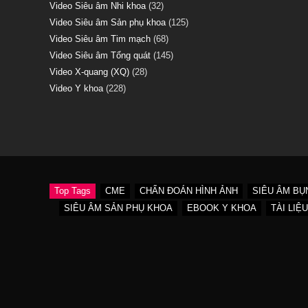
Video Siêu âm Nhi khoa
(32)
Video Siêu âm Sản phụ khoa
(125)
Video Siêu âm Tim mạch
(68)
Video Siêu âm Tổng quát
(145)
Video X-quang (XQ)
(28)
Video Y khoa
(228)
Top Tags
CME
CHẨN ĐOÁN HÌNH ẢNH
SIÊU ÂM BỤ
SIÊU ÂM SẢN PHỤ KHOA
EBOOK Y KHOA
TÀI LIỆ