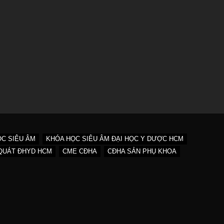
C SIÊU ÂM
KHÓA HỌC SIÊU ÂM ĐẠI HỌC Y DƯỢC HCM
QUÁT ĐHYD HCM
CME CĐHA
CĐHA SẢN PHỤ KHOA