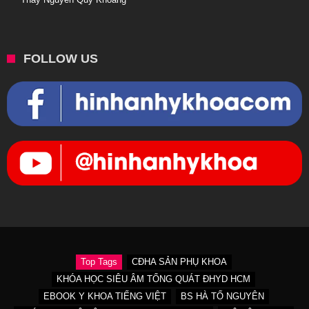
FOLLOW US
Top Tags
CĐHA SẢN PHỤ KHOA
KHÓA HỌC SIÊU ÂM TỔNG QUÁT ĐHYD HCM
EBOOK Y KHOA TIẾNG VIỆT
BS HÀ TỐ NGUYÊN