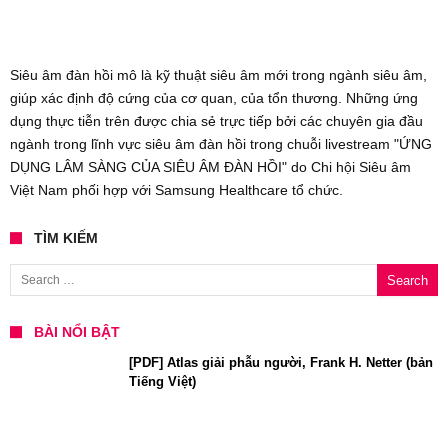
Siêu âm đàn hồi mô là kỹ thuật siêu âm mới trong ngành siêu âm,
giúp xác định độ cứng của cơ quan, của tổn thương. Những ứng
dụng thực tiễn trên được chia sẻ trực tiếp bởi các chuyên gia đầu
ngành trong lĩnh vực siêu âm đàn hồi trong chuỗi livestream "ỨNG
DỤNG LÂM SÀNG CỦA SIÊU ÂM ĐÀN HỒI" do Chi hội Siêu âm
Việt Nam phối hợp với Samsung Healthcare tổ chức.
TÌM KIẾM
Search for:
BÀI NỔI BẬT
[PDF] Atlas giải phẫu người, Frank H. Netter (bản
Tiếng Việt)