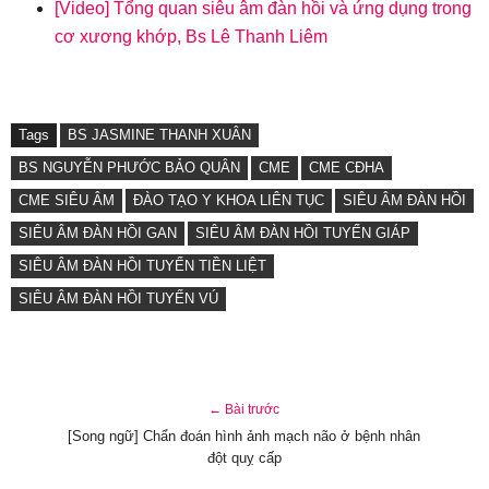
[Video] Tổng quan siêu âm đàn hồi và ứng dụng trong
cơ xương khớp, Bs Lê Thanh Liêm
Tags
BS JASMINE THANH XUÂN
BS NGUYỄN PHƯỚC BẢO QUÂN
CME
CME CĐHA
CME SIÊU ÂM
ĐÀO TẠO Y KHOA LIÊN TỤC
SIÊU ÂM ĐÀN HỒI
SIÊU ÂM ĐÀN HỒI GAN
SIÊU ÂM ĐÀN HỒI TUYẾN GIÁP
SIÊU ÂM ĐÀN HỒI TUYẾN TIỀN LIỆT
SIÊU ÂM ĐÀN HỒI TUYẾN VÚ
← Bài trước
[Song ngữ] Chẩn đoán hình ảnh mạch não ở bệnh nhân
đột quỵ cấp