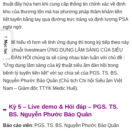
thuật đầy hứa hẹn khi cung cấp thông tin chính xác về định
khu của thương tổn mà hai phương pháp thăm khám tiền
liệt tuyến bằng tay qua đường trực tràng và định lượng PSA
nghi ngờ.
→
Và để hiểu rõ hơn về tính ứng dụng thì trong kỳ tiếp theo này
Mục lục
của chuỗi livestream ỨNG DỤNG LÂM SÀNG CỦA SIÊU
ÂM ĐÀN HỒI chúng ta sẽ cùng nhau bàn luận với chủ đề :
“Ứng dụng lâm sàng của kỹ thuật siêu âm đàn hồi trong
bệnh lý tuyến tiền liệt” với sự chia sẻ của PGS. TS. BS.
Nguyễn Phước Bảo Quân (Chủ tịch Chi hội Siêu âm Việt
Nam – Giám đốc TTYK Medic Huế).
Kỳ 5 – Live demo & Hỏi đáp – PGS. TS.
BS. Nguyễn Phước Bảo Quân
Báo cáo viên
: PGS. TS. BS. Nguyễn Phước Bảo Quân