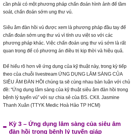
cần phải có một phương pháp chẩn đoán hình ảnh để tầm
soát, chẩn đoán sớm ung thư vú.
Siêu âm đàn hồi vú được xem là phương pháp đầu tay để
chẩn đoán sớm ung thư vú vì tính ưu việt so với các
phương pháp khác. Việc chẩn đoán ung thư vú sớm là rất
quan trọng để có phương án điều trị kịp thời và hiệu quả.
Để hiểu rõ hơn về ứng dụng của kỹ thuật này, trong kỳ tiếp
theo của chuỗi livestream ỨNG DỤNG LÂM SÀNG CỦA
SIÊU ÂM ĐÀN HỒI chúng ta sẽ cùng nhau bàn luận với chủ
đề: “Ứng dụng lâm sàng của kỹ thuật siêu âm đàn hồi trong
bệnh lý tuyến vú” với sự chia sẻ của BS. CKII. Jasmine
Thanh Xuân (TTYK Medic Hoà Hảo TP HCM)
Kỳ 3 – Ứng dụng lâm sàng của siêu âm
đàn hồi trong bệnh lý tuyến giáp