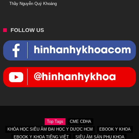
Thầy Nguyễn Quý Khoáng
FOLLOW US
Top Tags
CME CĐHA
KHÓA HỌC SIÊU ÂM ĐẠI HỌC Y DƯỢC HCM
EBOOK Y KHOA
EBOOK Y KHOA TIẾNG VIỆT
SIÊU ÂM SẢN PHỤ KHOA