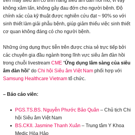
trên máy siêu âm có tính năng siêu âm đàn hồi mô, vì vậy
không xâm lấn, không gây đau đớn cho người bệnh. Độ
chính xác của kỹ thuật được nghiên cứu đạt ~ 90% so với
sinh thiết làm giải phẫu bệnh, giúp giảm thiểu việc sinh thiết
cơ quan không đáng có cho người bệnh.
Những ứng dụng thực tiễn trên được chia sẻ trực tiếp bởi
các chuyên gia đầu ngành trong lĩnh vực siêu âm đàn hồi
trong chuỗi livestream
CME
“
Ứng dụng lâm sàng của siêu
âm đàn hồi
” do
Chi hội Siêu âm Việt Nam
phối hợp với
Samsung Healthcare Vietnam
tổ chức.
– Báo cáo viên:
PGS.TS.BS. Nguyễn Phước Bảo Quân
– Chủ tịch Chi
hội Siêu âm Việt Nam
BS.CKII. Jasmine Thanh Xuân
– Trung tâm Y Khoa
Medic Hòa Hảo