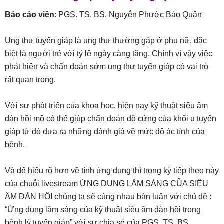
Báo cáo viên
: PGS. TS. BS. Nguyễn Phước Bảo Quân
Ung thư tuyến giáp là ung thư thường gặp ở phụ nữ, đặc
biệt là người trẻ với tỷ lệ ngày càng tăng. Chính vì vậy việc
phát hiện và chẩn đoán sớm ung thư tuyến giáp có vai trò
rất quan trọng.
Với sự phát triển của khoa học, hiện nay kỹ thuật siêu âm
đàn hồi mô có thể giúp chẩn đoán độ cứng của khối u tuyến
giáp từ đó đưa ra những đánh giá về mức độ ác tính của
bệnh.
Và để hiểu rõ hơn về tính ứng dụng thì trong kỳ tiếp theo này
của chuỗi livestream ỨNG DỤNG LÂM SÀNG CỦA SIÊU
ÂM ĐÀN HỒI chúng ta sẽ cùng nhau bàn luận với chủ đề :
“Ứng dụng lâm sàng của kỹ thuật siêu âm đàn hồi trong
bệnh lý tuyến giáp” với sự chia sẻ của PGS. TS. BS.