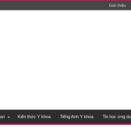
Giới thiệu
an
Kiến thức Y khoa
Tiếng Anh Y khoa
Tin học ứng d