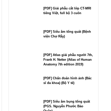
[PDF] Giải phẫu cắt lớp CT-MRI
tiếng Việt, full bộ 3 cuốn
[PDF] Siêu âm tổng quát (Bệnh
viện Chợ Rẫy)
[PDF] Atlas giải phẫu người 7th,
Frank H. Netter (Atlas of Human
Anatomy 7th edition 2019)
[PDF] Chẩn đoán hình ảnh (Bác
sĩ đa khoa) (Bộ Y tế)
[PDF] Siêu âm bụng tổng quát
(PGS. Nguyễn Phước Bảo
Quân)