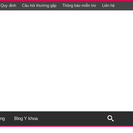
Quy định
Câu hỏi thường gặp
Thông báo miễn trừ
Liên hệ
ụng
Blog Y khoa