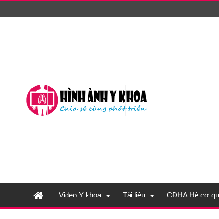
Video Y khoa
Tài liệu
CĐHA Hệ cơ qu