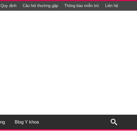
Quy định
Câu hỏi thường gặp
Thông báo miễn trừ
Liên hệ
ụng
Blog Y khoa