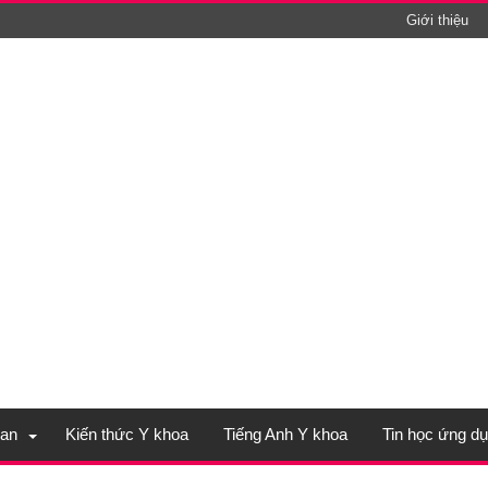
Giới thiệu
an
Kiến thức Y khoa
Tiếng Anh Y khoa
Tin học ứng d