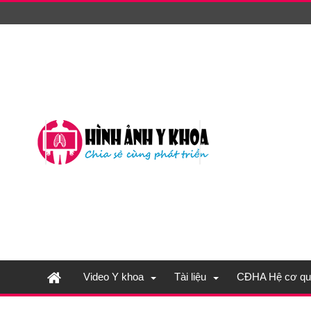
Video Y khoa
Tài liệu
CĐHA Hệ cơ qu