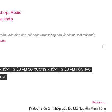
 khớp, Medic
ng khớp
u chẩn đoán hình ảnh. Để nhận được thông báo về các bài viết mới nhất,
tube
 KHỚP
SIÊU ÂM CƠ XƯƠNG KHỚP
SIÊU ÂM HÒA HẢO
MỀM
Bài sau →
[Video] Siêu âm khớp gối, Bs Mã Nguyễn Minh Tùng