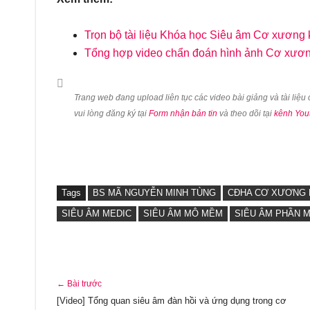
Trọn bộ tài liệu Khóa học Siêu âm Cơ xương
Tổng hợp video chẩn đoán hình ảnh Cơ xươ
Trang web đang upload liên tục các video bài giảng và tài liệ
vui lòng đăng ký tại
Form nhận bản tin
và theo dõi tại
kênh You
Tags
BS MÃ NGUYỄN MINH TÙNG
CĐHA CƠ XƯƠNG
SIÊU ÂM MEDIC
SIÊU ÂM MÔ MỀM
SIÊU ÂM PHẦN 
← Bài trước
[Video] Tổng quan siêu âm đàn hồi và ứng dụng trong cơ