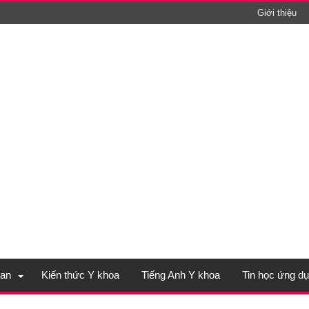
Giới thiệu
an
Kiến thức Y khoa
Tiếng Anh Y khoa
Tin học ứng d