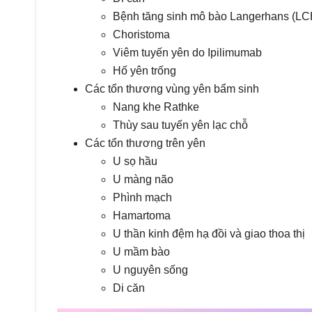
Bệnh tăng sinh mô bào Langerhans (LC
Choristoma
Viêm tuyến yên do Ipilimumab
Hố yên trống
Các tổn thương vùng yên bẩm sinh
Nang khe Rathke
Thùy sau tuyến yên lạc chỗ
Các tổn thương trên yên
U sọ hầu
U màng não
Phình mạch
Hamartoma
U thần kinh đệm hạ đồi và giao thoa thị
U mầm bào
U nguyên sống
Di căn