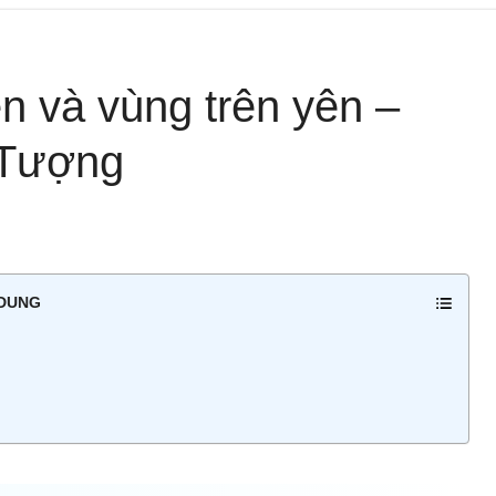
n và vùng trên yên –
 Tượng
 DUNG