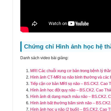
Chứng chỉ Hình ảnh học hệ th
Danh sách video bài giảng:
MRI Các chuỗi xung cơ bản trong bệnh lý th
Hình ảnh CT-MRI sọ não bình thường và các
Tiếp cận cơ bản MRI sọ não – BS.CK2. Cao 
Hình ảnh học đột quỵ não – BS.CK2. Cao Th
Hình ảnh dị dạng mạch máu não – BS.CK2. 
Hình ảnh bất thường bẩm sinh não – BS.CK2
Hình ảnh học u não (2 buổi) – BS.CK2. Cao 