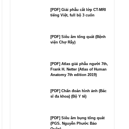
[PDF] Giải phẫu cắt lớp CT-MRI
tiếng Việt, full bộ 3 cuốn
[PDF] Siêu âm tổng quát (Bệnh
viện Chợ Rẫy)
[PDF] Atlas giải phẫu người 7th,
Frank H. Netter (Atlas of Human
Anatomy 7th edition 2019)
[PDF] Chẩn đoán hình ảnh (Bác
sĩ đa khoa) (Bộ Y tế)
[PDF] Siêu âm bụng tổng quát
(PGS. Nguyễn Phước Bảo
Quân)