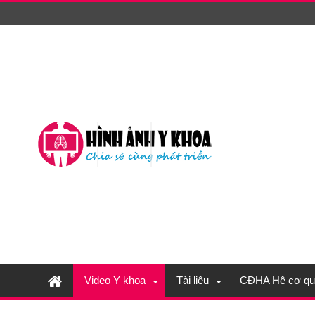
Video Y khoa
Tài liệu
CĐHA Hệ cơ qu