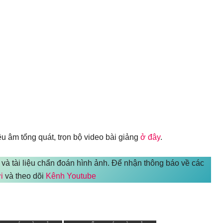
 âm tổng quát, trọn bộ video bài giảng
ở đây
.
 và tài liệu chẩn đoán hình ảnh. Để nhận thông báo về các
i
và theo dõi
Kênh Youtube