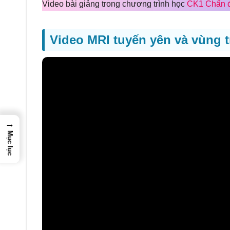
Video bài giảng trong chương trình học
CK1 Chẩn đ
Video MRI tuyến yên và vùng t
→
Mục lục