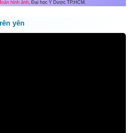
oán hình ảnh
, Đại học Y Dược TP.HCM.
rên yên