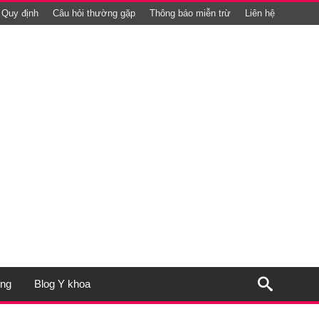
Quy định
Câu hỏi thường gặp
Thông báo miễn trừ
Liên hệ
ụng
Blog Y khoa