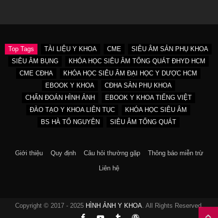
Top Tags
TÀI LIỆU Y KHOA
CME
SIÊU ÂM SẢN PHỤ KHOA
SIÊU ÂM BỤNG
KHÓA HỌC SIÊU ÂM TỔNG QUÁT ĐHYD HCM
CME CĐHA
KHÓA HỌC SIÊU ÂM ĐẠI HỌC Y DƯỢC HCM
EBOOK Y KHOA
CĐHA SẢN PHỤ KHOA
CHẨN ĐOÁN HÌNH ẢNH
EBOOK Y KHOA TIẾNG VIỆT
ĐÀO TẠO Y KHOA LIÊN TỤC
KHÓA HỌC SIÊU ÂM
BS HÀ TỐ NGUYÊN
SIÊU ÂM TỔNG QUÁT
Giới thiệu
Quy định
Câu hỏi thường gặp
Thông báo miễn trừ
Liên hệ
Copyright © 2017 - 2025
HÌNH ẢNH Y KHOA
. All Rights Reserved.