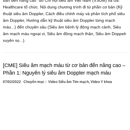
bản đến nâng cao" do Chi hội siêu âm Việt Nam (VSUM) và GE
Healthcare tổ chức. Nội dung chương trình đi từ phần cơ bản (Kỹ
thuật siêu âm Doppler, Cách điều chỉnh máy và phân tích phổ siêu
âm Doppler, Hướng dẫn kỹ thuật siêu âm Doppler từng mạch
máu...) đến chuyên sâu (Siêu âm bệnh lý động mạch cảnh, Siêu
âm mạch máu ngoại vi, Siêu âm động mạch thận, Siêu âm Doppelr
xuyên sọ...).
[CME] Siêu âm mạch máu từ cơ bản đến nâng cao –
Phần 1: Nguyên lý siêu âm Doppler mạch máu
07/02/2022
Chuyên mục :
Video Siêu âm Tim mạch
,
Video Y khoa