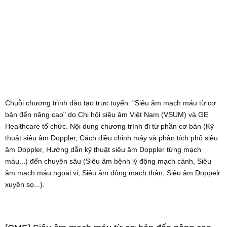
Chuỗi chương trình đào tạo trực tuyến: "Siêu âm mạch máu từ cơ
bản đến nâng cao" do Chi hội siêu âm Việt Nam (VSUM) và GE
Healthcare tổ chức. Nội dung chương trình đi từ phần cơ bản (Kỹ
thuật siêu âm Doppler, Cách điều chỉnh máy và phân tích phổ siêu
âm Doppler, Hướng dẫn kỹ thuật siêu âm Doppler từng mạch
máu...) đến chuyên sâu (Siêu âm bệnh lý động mạch cảnh, Siêu
âm mạch máu ngoại vi, Siêu âm động mạch thận, Siêu âm Doppelr
xuyên sọ...).