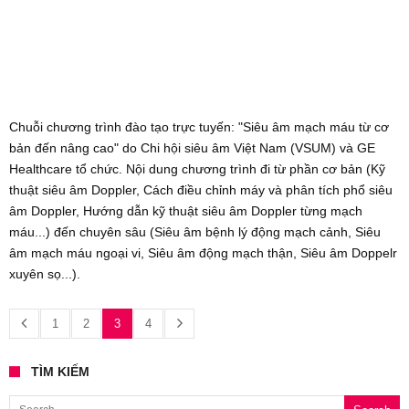
Chuỗi chương trình đào tạo trực tuyến: "Siêu âm mạch máu từ cơ
bản đến nâng cao" do Chi hội siêu âm Việt Nam (VSUM) và GE
Healthcare tổ chức. Nội dung chương trình đi từ phần cơ bản (Kỹ
thuật siêu âm Doppler, Cách điều chỉnh máy và phân tích phổ siêu
âm Doppler, Hướng dẫn kỹ thuật siêu âm Doppler từng mạch
máu...) đến chuyên sâu (Siêu âm bệnh lý động mạch cảnh, Siêu
âm mạch máu ngoại vi, Siêu âm động mạch thận, Siêu âm Doppelr
xuyên sọ...).
1
2
3
4
TÌM KIẾM
Search for: