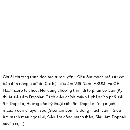
Chuỗi chương trình đào tạo trực tuyến: "Siêu âm mạch máu từ cơ
bản đến nâng cao" do Chi hội siêu âm Việt Nam (VSUM) và GE
Healthcare tổ chức. Nội dung chương trình đi từ phần cơ bản (Kỹ
thuật siêu âm Doppler, Cách điều chỉnh máy và phân tích phổ siêu
âm Doppler, Hướng dẫn kỹ thuật siêu âm Doppler từng mạch
máu...) đến chuyên sâu (Siêu âm bệnh lý động mạch cảnh, Siêu
âm mạch máu ngoại vi, Siêu âm động mạch thận, Siêu âm Doppelr
xuyên sọ...).