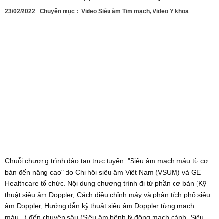
23/02/2022
Chuyên mục :
Video Siêu âm Tim mạch
,
Video Y khoa
Chuỗi chương trình đào tạo trực tuyến: "Siêu âm mạch máu từ cơ
bản đến nâng cao" do Chi hội siêu âm Việt Nam (VSUM) và GE
Healthcare tổ chức. Nội dung chương trình đi từ phần cơ bản (Kỹ
thuật siêu âm Doppler, Cách điều chỉnh máy và phân tích phổ siêu
âm Doppler, Hướng dẫn kỹ thuật siêu âm Doppler từng mạch
máu...) đến chuyên sâu (Siêu âm bệnh lý động mạch cảnh, Siêu