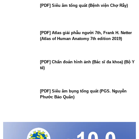
[PDF] Siêu âm tổng quát (Bệnh viện Chợ Rẫy)
[PDF] Atlas giải phẫu người 7th, Frank H. Netter
(Atlas of Human Anatomy 7th edition 2019)
[PDF] Chẩn đoán hình ảnh (Bác sĩ đa khoa) (Bộ Y
tế)
[PDF] Siêu âm bụng tổng quát (PGS. Nguyễn
Phước Bảo Quân)