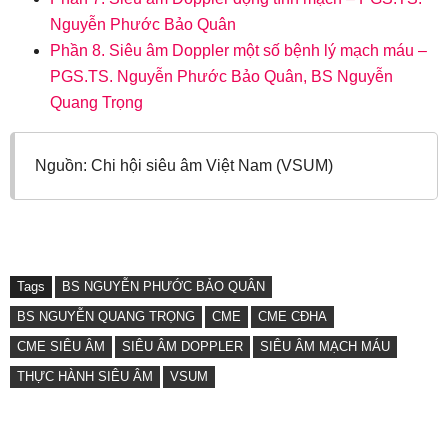
Nguyễn Phước Bảo Quân
Phần 8. Siêu âm Doppler một số bệnh lý mạch máu –
PGS.TS. Nguyễn Phước Bảo Quân, BS Nguyễn
Quang Trọng
Nguồn: Chi hội siêu âm Việt Nam (VSUM)
Tags
BS NGUYỄN PHƯỚC BẢO QUÂN
BS NGUYỄN QUANG TRỌNG
CME
CME CĐHA
CME SIÊU ÂM
SIÊU ÂM DOPPLER
SIÊU ÂM MẠCH MÁU
THỰC HÀNH SIÊU ÂM
VSUM