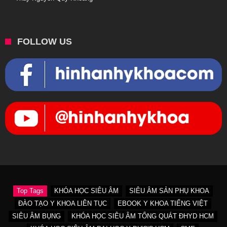
FOLLOW US
Top Tags
KHÓA HỌC SIÊU ÂM
SIÊU ÂM SẢN PHỤ KHOA
ĐÀO TẠO Y KHOA LIÊN TỤC
EBOOK Y KHOA TIẾNG VIỆT
SIÊU ÂM BỤNG
KHÓA HỌC SIÊU ÂM TỔNG QUÁT ĐHYD HCM