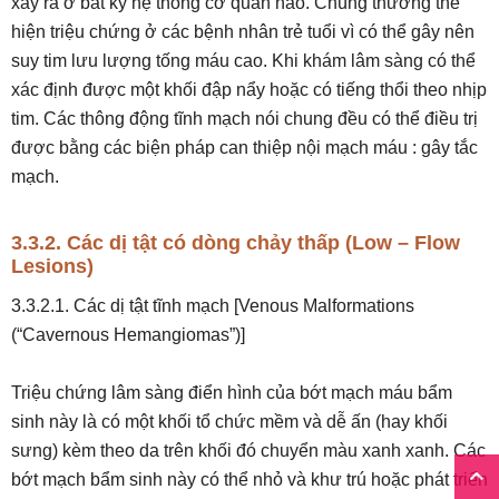
xảy ra ở bất kỳ hệ thống cơ quan nào. Chúng thường thể
hiện triệu chứng ở các bệnh nhân trẻ tuổi vì có thể gây nên
suy tim lưu lượng tống máu cao. Khi khám lâm sàng có thể
xác định được một khối đập nẩy hoặc có tiếng thổi theo nhịp
tim. Các thông động tĩnh mạch nói chung đều có thể điều trị
được bằng các biện pháp can thiệp nội mạch máu : gây tắc
mạch.
3.3.2. Các dị tật có dòng chảy thấp (Low – Flow
Lesions)
3.3.2.1. Các dị tật tĩnh mạch [Venous Malformations
(“Cavernous Hemangiomas”)]
Triệu chứng lâm sàng điển hình của bớt mạch máu bẩm
sinh này là có một khối tổ chức mềm và dễ ấn (hay khối
sưng) kèm theo da trên khối đó chuyển màu xanh xanh. Các
bớt mạch bẩm sinh này có thể nhỏ và khư trú hoặc phát triển