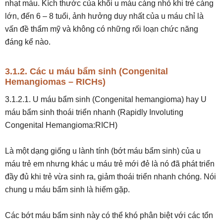
nhạt màu. Kích thước của khối u máu càng nhỏ khi trẻ càng
lớn, đến 6 – 8 tuổi, ảnh hưởng duy nhất của u máu chỉ là
vấn đề thẩm mỹ và không có những rối loạn chức năng
đáng kể nào.
3.1.2. Các u máu bẩm sinh (Congenital
Hemangiomas – RICHs)
3.1.2.1. U máu bẩm sinh (Congenital hemangioma) hay U
máu bẩm sinh thoái triển nhanh (Rapidly Involuting
Congenital Hemangioma:RICH)
Là một dạng giống u lành tính (bớt máu bẩm sinh) của u
máu trẻ em nhưng khác u máu trẻ mới đẻ là nó đã phát triển
đầy đủ khi trẻ vừa sinh ra, giảm thoái triển nhanh chóng. Nói
chung u máu bẩm sinh là hiếm gặp.
Các bớt máu bẩm sinh này có thể khó phân biệt với các tổn