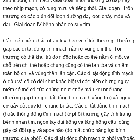
shunt động tĩnh mạch. Giai đoạn II tổn thương có đập nẩy
theo nhịp mạch, có rung mưu và tiếng thổi. Giai đoạn III tổn
thương có các biến đổi loạn dưỡng da, loét, chảy máu và
đau. Giai đoạn IV bệnh nhân có suy tim.
Các biểu hiện khác nhau tùy theo vị trí tổn thương: Thường
gặp các dị tật động tĩnh mạch nằm ở vùng chi thể. Tổn
thương có thể khư trú đơn độc hoặc có thể nằm ở một vài
chỗ trên chi thể hoặc chúng cũng có thể lan tỏa và chiếm
toàn bộ chi và vùng thân lân cận. Các dị tật động tĩnh mạch
ở đầu và cổ có đôi chút khác biệt vì các biến chứng nguy
hiểm có thể có của chúng như: chảy máu khi nhổ răng
(thường gặp trong dị tất động tĩnh mạch vùng lợi) và nguy
cơ gây đột quỵ khi chúng bị tắc. Các dị tật động tĩnh mạch
(hoặc thông động tĩnh mạch) ở phổi thường gây tình trạng
bệnh nhân tím, ngón tay dùi trống và tăng hồng cầu, cũng
gây cả đột quỵ và apxe não (do mất chức năng lọc bình
thường của phổi). Các dị tật động tĩnh mạch ở phổi và/hoặc