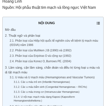
Hoàng Linh
Nguồn: Hội phẫu thuật tim mạch và lồng ngực Việt Nam
NỘI DUNG
Mở đầu
2. Thuật ngữ và phân loại
2.1. Phân loại của Hiệp hội quốc tế nghiên cứu về bệnh lý mạch máu
(ISSVA) năm 1986
2.2. Phân loại của Mulliken J.B (1990) và (1992)
2.3. Phân loại của Enjolras O và cộng sự (1992)
2.4. Phân loại của Konez O, Burrows PE. (2004)
3. Lâm sàng, cận lâm sàng, chẩn đoán và điều trị từng loại u máu và
dị tật mạch máu
3.1. U máu và U mạch máu (Hemamgiomas and Vascular Tumors)
3.1.1. Các u máu trẻ em (Infantile Hemangiomas)
3.1.2. Các u máu bẩm sinh (Congenital Hemangiomas – RICHs)
3.1.3. Các u máu trong cơ (Intramuscular Hemangiomas)
3.1.4. U nội mạc mạch máu dạng Kaposi (Kaposiform
Hemangioendothelioma )