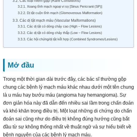
3.2. Các loại hiếm gặp (Rare Conditions)
3.2.1. Xoang tĩnh mạch ngoại vi sọ [Sinus Pericranii (SP)]
3.2.2. Dị tật cuộn tĩnh mạch (Glomovenous Malformation)
3.3. Các dị tật mạch máu (Vascular Malformations)
3.3.1. Các dị tật có dòng chảy cao (High – Flow Lesions)
3.3.2. Các dị tật có dòng chảy thấp (Low – Flow Lesions)
3.3.3. Các hội chứng/dị tật kết hợp (Combined Syndromes/Lesions)
Mở đầu
Trong một thời gian dài trước đây, các bác sĩ thường gộp
chung các bệnh lý mạch máu khác nhau dưới một tên chung
là u máu hay bướu máu (angioma hay hemangioma). Sự
đơn giản hóa này đã dẫn đến nhiều sai lầm trong chẩn đoán
và khó khăn trong điều trị. Một loạt những di chứng do chẩn
đoán sai cũng như do điều trị không đúng hướng cũng bắt
đầu từ sự không thống nhất về thuật ngữ và sự hiểu biết về
bệnh nguyên của các bệnh lý mạch máu.