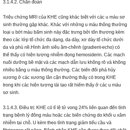
3.1.4.2. Chẩn đoán
Triệu chứng MRI của KHE cũng khác biệt với các u máu sơ
sinh thường gặp khác. Khác với những u máu thông thường
loại u bớt máu bẩm sinh này đặc trưng bởi tổn thương kèm
theo các lớp tổ chức đa dạng, da dày, xơ dày tổ chức dưới
da và phù nề.Hình ảnh siêu âm-chênh (gradient-echo) có
thể thấy có hiện tượng nhiễm đọng hemosiderin. Các mạch
nuôi dưỡng bề mặt và các mạch dẫn lưu không rõ và không
nhiều bằng u máu thông thường. Các biến đổi phá hủy
xương ở các xương lân cận thường thấy có trong KHE
trong khi các hiện tượng tái tạo rất hiếm thấy ở các u máu
sơ sinh.
3.1.4.3. Điều trị: KHE có tỉ lệ tử vong 24% liên quan đến tình
trạng bệnh lý đông máu hoặc các biến chứng do khối u xâm
nhiễm tại chỗ. U kèm theo tình trạng giảm tiểu cầu và