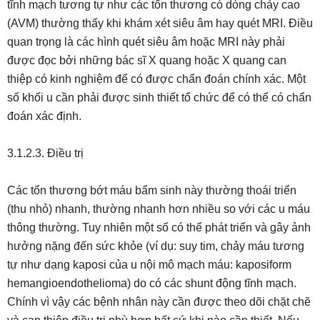
tĩnh mạch tương tự như các tổn thương có dòng chảy cao
(AVM) thường thấy khi khám xét siêu âm hay quét MRI. Điều
quan trọng là các hình quét siêu âm hoặc MRI này phải
được đọc bởi những bác sĩ X quang hoặc X quang can
thiệp có kinh nghiệm để có được chẩn đoán chính xác. Một
số khối u cần phải được sinh thiết tổ chức để có thể có chẩn
đoán xác định.
3.1.2.3. Điều trị
Các tổn thương bớt máu bẩm sinh này thường thoái triển
(thu nhỏ) nhanh, thường nhanh hơn nhiều so với các u máu
thông thường. Tuy nhiên một số có thể phát triển và gây ảnh
hưởng nặng đến sức khỏe (ví dụ: suy tim, chảy máu tương
tự như dạng kaposi của u nội mô mạch máu: kaposiform
hemangioendothelioma) do có các shunt động tĩnh mạch.
Chính vì vậy các bệnh nhân này cần được theo dõi chặt chẽ