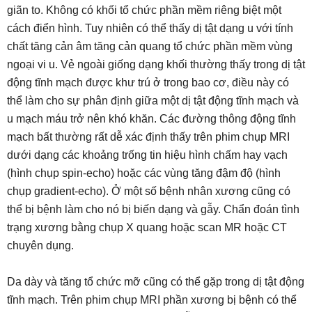
giãn to. Không có khối tổ chức phần mềm riêng biệt một
cách điển hình. Tuy nhiên có thể thấy dị tật dạng u với tính
chất tăng cản âm tăng cản quang tổ chức phần mềm vùng
ngoại vi u. Vẻ ngoài giống dạng khối thường thấy trong dị tật
động tĩnh mạch được khư trú ở trong bao cơ, điều này có
thể làm cho sự phân định giữa một dị tật động tĩnh mạch và
u mạch máu trở nên khó khăn. Các đường thông động tĩnh
mạch bất thường rất dễ xác định thấy trên phim chụp MRI
dưới dạng các khoảng trống tin hiệu hình chấm hay vạch
(hình chụp spin-echo) hoặc các vùng tăng đậm độ (hình
chụp gradient-echo). Ở một số bệnh nhân xương cũng có
thể bị bệnh làm cho nó bị biến dạng và gẫy. Chẩn đoán tình
trạng xương bằng chụp X quang hoặc scan MR hoặc CT
chuyên dụng.
Da dày và tăng tổ chức mỡ cũng có thể gặp trong dị tật động
tĩnh mạch. Trên phim chụp MRI phần xương bị bệnh có thể