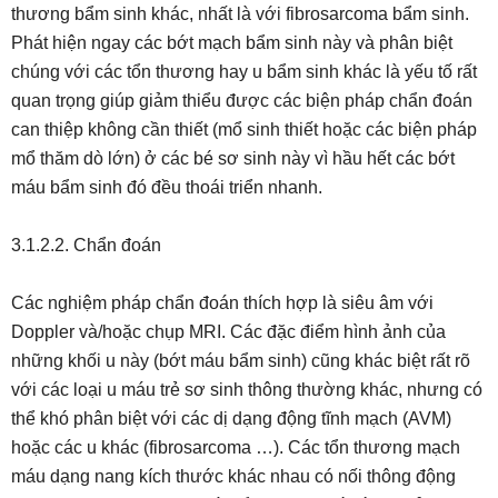
thương bẩm sinh khác, nhất là với fibrosarcoma bẩm sinh.
Phát hiện ngay các bớt mạch bẩm sinh này và phân biệt
chúng với các tổn thương hay u bẩm sinh khác là yếu tố rất
quan trọng giúp giảm thiểu được các biện pháp chẩn đoán
can thiệp không cần thiết (mổ sinh thiết hoặc các biện pháp
mổ thăm dò lớn) ở các bé sơ sinh này vì hầu hết các bớt
máu bẩm sinh đó đều thoái triển nhanh.
3.1.2.2. Chẩn đoán
Các nghiệm pháp chẩn đoán thích hợp là siêu âm với
Doppler và/hoặc chụp MRI. Các đặc điểm hình ảnh của
những khối u này (bớt máu bẩm sinh) cũng khác biệt rất rõ
với các loại u máu trẻ sơ sinh thông thường khác, nhưng có
thể khó phân biệt với các dị dạng động tĩnh mạch (AVM)
hoặc các u khác (fibrosarcoma …). Các tổn thương mạch
máu dạng nang kích thước khác nhau có nối thông động