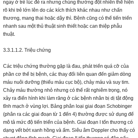
ngay ở trẻ lúc đẻ ra nhưng chúng thường đột nhiên thể hiện
rõ khi trẻ lớn lên do các kích thích khác nhau như chấn
thương, mang thai hoặc dậy thì. Bệnh cũng có thể tiến triển
nhanh sau một thủ thuật sinh thiết hoặc can thiệp phẫu
thuật.
3.3.1.1.2. Triệu chứng
Các triệu chứng thường gặp là đau, phát triển quá cỡ của
phần cơ thể bị bệnh, các thay đổi liên quan đến giảm dòng
máu nuôi dưỡng (thiếu máu cục bộ), chảy máu và suy tim.
Chảy máu thường nhỏ nhưng có thể rất nghiêm trọng, nó
xảy ra điển hình khi làm răng ở các bệnh nhân bị dị tật động
tĩnh mạch ở vùng lợi. Bảng phân loại giai đoạn Schobinger
(phân ra các giai đoạn từ 1 đến 4) thường được sử dụng để
mô tả mức độ tiến triển của bệnh. Giai đoạn I tổn thương có
dạng vết bớt xanh hồng và ấm. Siêu âm Doppler cho thấy có