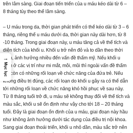
trên lâm sàng. Giai đoạn tiến triển của u máu kéo dài từ 6 –
8 tháng tùy theo thể lâm sàng.
– U máu trong da, thời gian phát triển có thể kéo dài từ 3 – 6
tháng, riêng thể u máu dưới da, thời gian này dài hơn, từ 8
-10 tháng. Trong giai đoạn này, u máu tăng cả về thể tích và
diện tích của khối u. Khối u trở nên đỏ và to dần theo thời
gian, ảnh hưởng nhiều đến vấn đề thẩm mỹ. Nếu khối u
→
Mục lục
nằm ở các vị trí như mi mắt, môi, mũi thì ngoài vấn đề thẩm
mỹ còn có những rối loạn về chức năng của đứa trẻ. Nếu
không điều trị đúng, các rối loạn do khối u gây ra có thể dẫn
tới những rối loạn về chức năng khó hồi phục về sau này.
Từ 8 tháng tuổi trở đi, u máu sẽ không thay đổi về thể tích và
màu sắc, khối u sẽ ổn định như vậy cho tới 18 – 20 tháng
tuổi. Đây là giai đoạn ổn định của u máu, giai đoạn này hầu
như không ảnh hưởng dưới tác dụng của điều trị nội khoa.
Sang giai đoạn thoái triển, khối u nhỏ dần, màu sắc trở nên