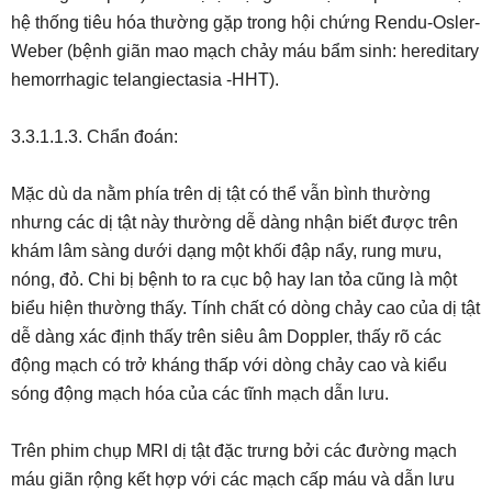
hệ thống tiêu hóa thường gặp trong hội chứng Rendu-Osler-
Weber (bệnh giãn mao mạch chảy máu bẩm sinh: hereditary
hemorrhagic telangiectasia -HHT).
3.3.1.1.3. Chẩn đoán:
Mặc dù da nằm phía trên dị tật có thể vẫn bình thường
nhưng các dị tật này thường dễ dàng nhận biết được trên
khám lâm sàng dưới dạng một khối đập nẩy, rung mưu,
nóng, đỏ. Chi bị bệnh to ra cục bộ hay lan tỏa cũng là một
biểu hiện thường thấy. Tính chất có dòng chảy cao của dị tật
dễ dàng xác định thấy trên siêu âm Doppler, thấy rõ các
động mạch có trở kháng thấp với dòng chảy cao và kiểu
sóng động mạch hóa của các tĩnh mạch dẫn lưu.
Trên phim chụp MRI dị tật đặc trưng bởi các đường mạch
máu giãn rộng kết hợp với các mạch cấp máu và dẫn lưu