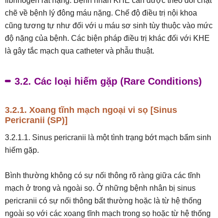
fibrinogen rất nặng. Bệnh nhân KHE cần được theo dõi chặt
chẽ về bệnh lý đông máu nặng. Chế độ điều trị nội khoa
cũng tương tự như đối với u máu sơ sinh tùy thuộc vào mức
độ nặng của bệnh. Các biện pháp điều trị khác đối với KHE
là gây tắc mạch qua catheter và phẫu thuật.
3.2. Các loại hiếm gặp (Rare Conditions)
3.2.1. Xoang tĩnh mạch ngoại vi sọ [Sinus
Pericranii (SP)]
3.2.1.1. Sinus pericranii là một tình trạng bớt mạch bẩm sinh
hiếm gặp.
Bình thường không có sự nối thông rõ ràng giữa các tĩnh
mạch ở trong và ngoài sọ. Ở những bệnh nhân bị sinus
pericranii có sự nối thông bất thường hoặc là từ hệ thống
ngoài sọ với các xoang tĩnh mạch trong sọ hoặc từ hệ thống