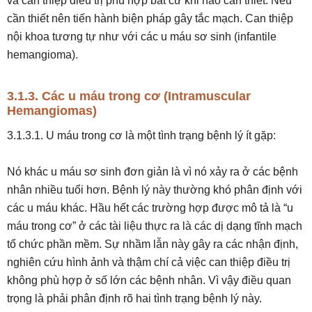
và can thiệp điều trị phù hợp bất cứ khi nào cần thiết. Nếu
cần thiết nên tiến hành biện pháp gây tắc mạch. Can thiệp
nội khoa tương tự như với các u máu sơ sinh (infantile
hemangioma).
3.1.3. Các u máu trong cơ (Intramuscular
Hemangiomas)
3.1.3.1. U máu trong cơ là một tình trạng bệnh lý ít gặp:
Nó khác u máu sơ sinh đơn giản là vì nó xảy ra ở các bệnh
nhân nhiều tuổi hơn. Bệnh lý này thường khó phân định với
các u máu khác. Hầu hết các trường hợp được mô tả là “u
máu trong cơ” ở các tài liệu thực ra là các dị dạng tĩnh mạch
tổ chức phần mềm. Sự nhầm lẫn này gây ra các nhận định,
nghiên cứu hình ảnh và thậm chí cả việc can thiệp điều trị
không phù hợp ở số lớn các bệnh nhân. Vì vậy điều quan
trọng là phải phân định rõ hai tình trạng bệnh lý này.