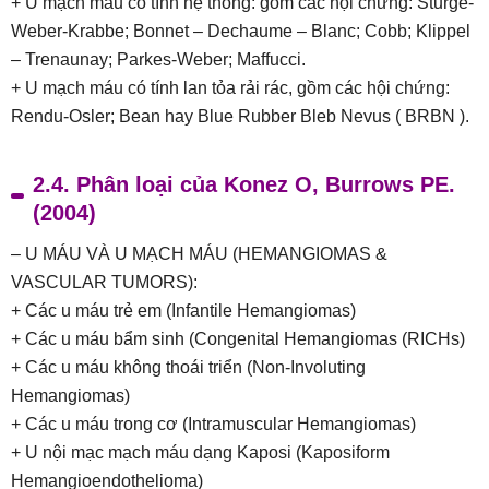
+ U mạch máu có tính hệ thống: gồm các hội chứng: Sturge-
Weber-Krabbe; Bonnet – Dechaume – Blanc; Cobb; Klippel
– Trenaunay; Parkes-Weber; Maffucci.
+ U mạch máu có tính lan tỏa rải rác, gồm các hội chứng:
Rendu-Osler; Bean hay Blue Rubber Bleb Nevus ( BRBN ).
2.4. Phân loại của Konez O, Burrows PE.
(2004)
– U MÁU VÀ U MẠCH MÁU (HEMANGIOMAS &
VASCULAR TUMORS):
+ Các u máu trẻ em (Infantile Hemangiomas)
+ Các u máu bẩm sinh (Congenital Hemangiomas (RICHs)
+ Các u máu không thoái triển (Non-Involuting
Hemangiomas)
+ Các u máu trong cơ (Intramuscular Hemangiomas)
+ U nội mạc mạch máu dạng Kaposi (Kaposiform
Hemangioendothelioma)