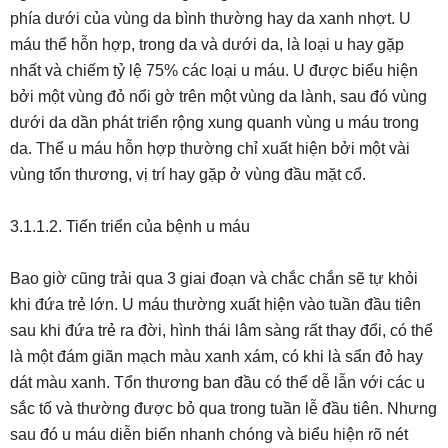
phía dưới của vùng da bình thường hay da xanh nhợt. U
máu thể hỗn hợp, trong da và dưới da, là loại u hay gặp
nhất và chiếm tỷ lệ 75% các loại u máu. U được biểu hiện
bởi một vùng đỏ nổi gờ trên một vùng da lành, sau đó vùng
dưới da dần phát triển rộng xung quanh vùng u máu trong
da. Thể u máu hỗn hợp thường chỉ xuất hiện bởi một vài
vùng tổn thương, vị trí hay gặp ở vùng đầu mặt cổ.
3.1.1.2. Tiến triển của bệnh u máu
Bao giờ cũng trải qua 3 giai đoạn và chắc chắn sẽ tự khỏi
khi đứa trẻ lớn. U máu thường xuất hiện vào tuần đầu tiên
sau khi đứa trẻ ra đời, hình thái lâm sàng rất thay đổi, có thể
là một đám giãn mạch màu xanh xám, có khi là sẩn đỏ hay
dát màu xanh. Tổn thương ban đầu có thể dễ lẫn với các u
sắc tố và thường được bỏ qua trong tuần lễ đầu tiên. Nhưng
sau đó u máu diễn biến nhanh chóng và biểu hiện rõ nét