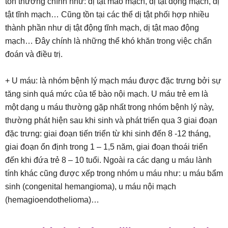
tổn thương chính như: dị tật mao mạch, dị tật động mạch, dị
tật tĩnh mạch… Cũng tồn tại các thể dị tật phối hợp nhiều
thành phần như dị tật động tĩnh mạch, dị tật mao động
mạch… Đây chính là những thể khó khăn trong việc chẩn
đoán và điều trị.
+ U máu: là nhóm bệnh lý mạch máu được đặc trưng bởi sự
tăng sinh quá mức của tế bào nội mạch. U máu trẻ em là
một dạng u máu thường gặp nhất trong nhóm bệnh lý này,
thường phát hiện sau khi sinh và phát triển qua 3 giai đoạn
đặc trưng: giai đoạn tiến triển từ khi sinh đến 8 -12 tháng,
giai đoạn ổn định trong 1 – 1,5 năm, giai đoạn thoái triển
đến khi đứa trẻ 8 – 10 tuổi. Ngoài ra các dạng u máu lành
tính khác cũng được xếp trong nhóm u máu như: u máu bẩm
sinh (congenital hemangioma), u máu nội mạch
(hemagioendothelioma)…