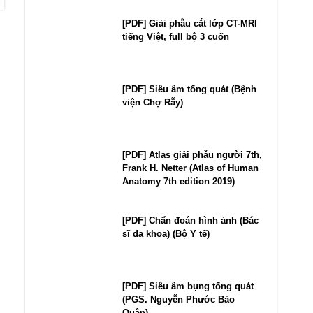
[PDF] Giải phẫu cắt lớp CT-MRI
tiếng Việt, full bộ 3 cuốn
[PDF] Siêu âm tổng quát (Bệnh
viện Chợ Rẫy)
[PDF] Atlas giải phẫu người 7th,
Frank H. Netter (Atlas of Human
Anatomy 7th edition 2019)
[PDF] Chẩn đoán hình ảnh (Bác
sĩ đa khoa) (Bộ Y tế)
[PDF] Siêu âm bụng tổng quát
(PGS. Nguyễn Phước Bảo
Quân)