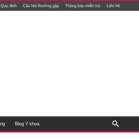
Quy định
Câu hỏi thường gặp
Thông báo miễn trừ
Liên hệ
ụng
Blog Y khoa