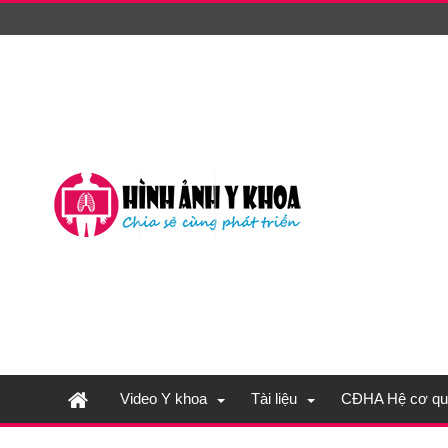
Video Y khoa
Tài liệu
CĐHA Hệ cơ qu