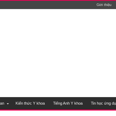
Giới thiệu
an
Kiến thức Y khoa
Tiếng Anh Y khoa
Tin học ứng d