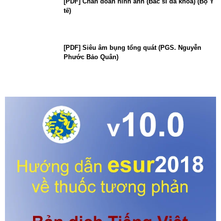
[PDF] Chẩn đoán hình ảnh (Bác sĩ đa khoa) (Bộ Y
tế)
[PDF] Siêu âm bụng tổng quát (PGS. Nguyễn
Phước Bảo Quân)