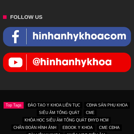
FOLLOW US
Top Tags
ĐÀO TẠO Y KHOA LIÊN TỤC
CĐHA SẢN PHỤ KHOA
SIÊU ÂM TỔNG QUÁT
CME
KHÓA HỌC SIÊU ÂM TỔNG QUÁT ĐHYD HCM
CHẨN ĐOÁN HÌNH ẢNH
EBOOK Y KHOA
CME CĐHA