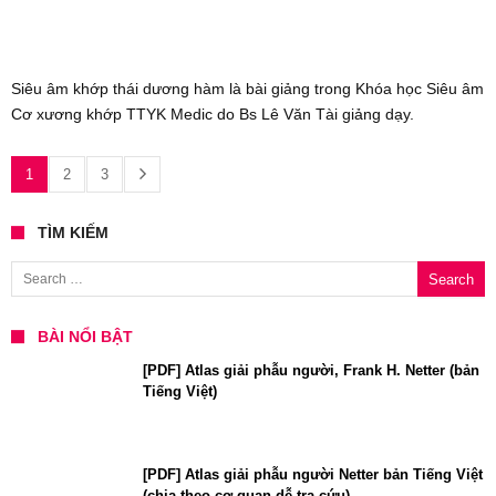
Siêu âm khớp thái dương hàm là bài giảng trong Khóa học Siêu âm
Cơ xương khớp TTYK Medic do Bs Lê Văn Tài giảng dạy.
1
2
3
TÌM KIẾM
Search for:
BÀI NỔI BẬT
[PDF] Atlas giải phẫu người, Frank H. Netter (bản
Tiếng Việt)
[PDF] Atlas giải phẫu người Netter bản Tiếng Việt
(chia theo cơ quan dễ tra cứu)