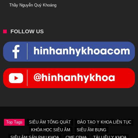
Thầy Nguyễn Quý Khoáng
FOLLOW US
Top Tags
SIÊU ÂM TỔNG QUÁT
ĐÀO TẠO Y KHOA LIÊN TỤC
KHÓA HỌC SIÊU ÂM
SIÊU ÂM BỤNG
SIÊU ÂM SẢN PHỤ KHOA
CME CĐHA
TÀI LIỆU Y KHOA