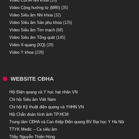
Video CĐHA Nhi khoa
(18)
Video Cộng hưởng từ (MRI)
(35)
Video Siêu âm Nhi khoa
(32)
Video Siêu âm Sản phụ khoa
(125)
Video Siêu âm Tim mạch
(68)
Video Siêu âm Tổng quát
(145)
Video X-quang (XQ)
(28)
Video Y khoa
(228)
WEBSITE CĐHA
Hội Điện quang và Y học hạt nhân VN
Chi hội Siêu âm Việt Nam
Chi hội Kỹ thuật điện quang và YHHN VN
Hội Chẩn đoán hình ảnh TP.HCM
Trung tâm CĐHA và Can thiệp Điện quang BV Đại học Y Hà Nội
TTYK Medic – Ca siêu âm
Thầy Nguyễn Thiện Hùng