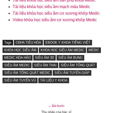
Tài liệu khóa học siêu âm sản phụ khoa Medic
Tài liệu khóa học siêu âm mạch máu Medic
Tài liệu khóa học siêu âm cơ xương khớp Medic
Video khóa học siêu âm cơ xương khớp Medic
Tags
CĐHA TIÊU HÓA
EBOOK Y KHOA TIẾNG VIỆT
KHÓA HỌC SIÊU ÂM
KHÓA HỌC SIÊU ÂM MEDIC
MEDIC
MEDIC HÒA HẢO
SIÊU ÂM 3D
SIÊU ÂM BỤNG
SIÊU ÂM MEDIC
SIÊU ÂM THAI
SIÊU ÂM TỔNG QUÁT
SIÊU ÂM TỔNG QUÁT MEDIC
SIÊU ÂM TUYẾN GIÁP
SIÊU ÂM TUYẾN VÚ
TÀI LIỆU Y KHOA
← Bài trước
Thu nhập của bác sĩ