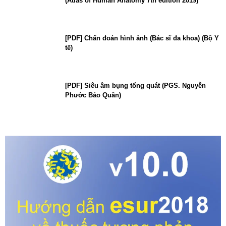
(Atlas of Human Anatomy 7th edition 2019)
[PDF] Chẩn đoán hình ảnh (Bác sĩ đa khoa) (Bộ Y
tế)
[PDF] Siêu âm bụng tổng quát (PGS. Nguyễn
Phước Bảo Quân)