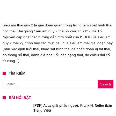
Siêu âm thai quý 2 là giai đoạn quan trọng trong tầm soát hình thái
học thai. Bài giảng Siêu âm quý 2 thai kỳ của ThS.BS. Hà Tố
Nguyên cập nhật các hướng dẫn mới nhất của ISUOG về siêu âm
quý 2 thai kỳ, trình bày các mục tiêu của siêu âm thai giai đoạn này
(như xác định tuổi thai, khảo sát hình thái để chẩn đoán dị tật thai,
đo thông số thai, đánh giá nhau ối, cân nặng thai, đo chiều dài cổ
tử cung...).
TÌM KIẾM
Search for:
BÀI NỔI BẬT
[PDF] Atlas giải phẫu người, Frank H. Netter (bản
Tiếng Việt)