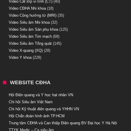
Video Cắt lớp vi tính (CT)
(40)
Video CĐHA Nhi khoa
(18)
Video Cộng hưởng từ (MRI)
(35)
Video Siêu âm Nhi khoa
(32)
Video Siêu âm Sản phụ khoa
(125)
Video Siêu âm Tim mạch
(68)
Video Siêu âm Tổng quát
(145)
Video X-quang (XQ)
(28)
Video Y khoa
(228)
WEBSITE CĐHA
Hội Điện quang và Y học hạt nhân VN
Chi hội Siêu âm Việt Nam
Chi hội Kỹ thuật điện quang và YHHN VN
Hội Chẩn đoán hình ảnh TP.HCM
Trung tâm CĐHA và Can thiệp Điện quang BV Đại học Y Hà Nội
TTYK Medic – Ca siêu âm