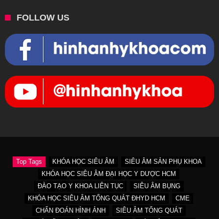
FOLLOW US
Top Tags
KHÓA HỌC SIÊU ÂM
SIÊU ÂM SẢN PHỤ KHOA
KHÓA HỌC SIÊU ÂM ĐẠI HỌC Y DƯỢC HCM
ĐÀO TẠO Y KHOA LIÊN TỤC
SIÊU ÂM BỤNG
KHÓA HỌC SIÊU ÂM TỔNG QUÁT ĐHYD HCM
CME
CHẨN ĐOÁN HÌNH ẢNH
SIÊU ÂM TỔNG QUÁT