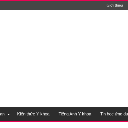
Giới thiệu
an
Kiến thức Y khoa
Tiếng Anh Y khoa
Tin học ứng d