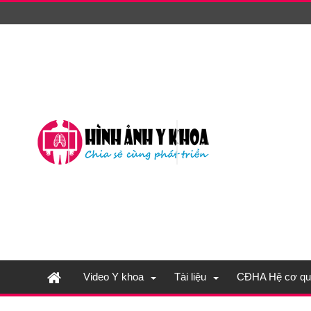
Video Y khoa
Tài liệu
CĐHA Hệ cơ qu