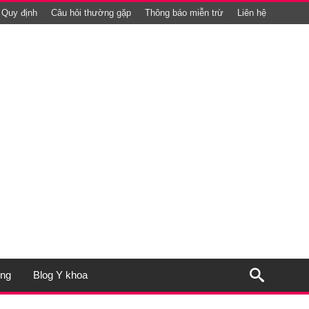
Quy định
Câu hỏi thường gặp
Thông báo miễn trừ
Liên hệ
ụng
Blog Y khoa