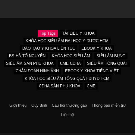
Top Tags
TÀI LIỆU Y KHOA
KHÓA HỌC SIÊU ÂM ĐẠI HỌC Y DƯỢC HCM
ĐÀO TẠO Y KHOA LIÊN TỤC
EBOOK Y KHOA
BS HÀ TỐ NGUYÊN
KHÓA HỌC SIÊU ÂM
SIÊU ÂM BỤNG
SIÊU ÂM SẢN PHỤ KHOA
CME CĐHA
SIÊU ÂM TỔNG QUÁT
CHẨN ĐOÁN HÌNH ẢNH
EBOOK Y KHOA TIẾNG VIỆT
KHÓA HỌC SIÊU ÂM TỔNG QUÁT ĐHYD HCM
CĐHA SẢN PHỤ KHOA
CME
Giới thiệu
Quy định
Câu hỏi thường gặp
Thông báo miễn trừ
Liên hệ