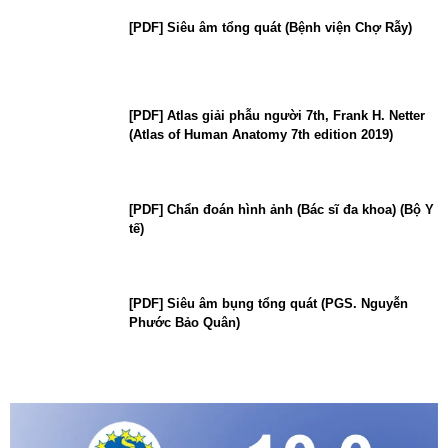
[PDF] Siêu âm tổng quát (Bệnh viện Chợ Rẫy)
[PDF] Atlas giải phẫu người 7th, Frank H. Netter
(Atlas of Human Anatomy 7th edition 2019)
[PDF] Chẩn đoán hình ảnh (Bác sĩ đa khoa) (Bộ Y
tế)
[PDF] Siêu âm bụng tổng quát (PGS. Nguyễn
Phước Bảo Quân)