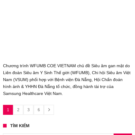
Chương trình WFUMB COE VIETNAM chủ đề Siêu âm gan mật do
Liên đoàn Siêu âm Y Sinh Thế giới (WFUMB), Chi hội Siêu âm Việt
Nam (VSUM) phối hợp với Bệnh viện Đà Nẵng, Hội Chẩn đoán
hình ảnh & YHHN Đà Nẵng tổ chức, đồng hành tài trợ của
Samsung Healthcare Việt Nam.
1
2
3
6
TÌM KIẾM
Search for: