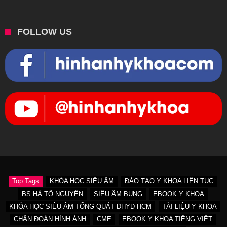
FOLLOW US
Top Tags
KHÓA HỌC SIÊU ÂM
ĐÀO TẠO Y KHOA LIÊN TỤC
BS HÀ TỐ NGUYÊN
SIÊU ÂM BỤNG
EBOOK Y KHOA
KHÓA HỌC SIÊU ÂM TỔNG QUÁT ĐHYD HCM
TÀI LIỆU Y KHOA
CHẨN ĐOÁN HÌNH ẢNH
CME
EBOOK Y KHOA TIẾNG VIỆT