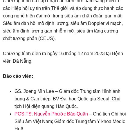
Chương trình đã cập nhật các kiến thức lâm sàng mới từ
các Hiệp hội uy tín trên Thế giới và áp dụng thực hành các
công nghệ hiện đại mới trong siêu âm chẩn đoán gan mật:
Siêu âm đàn hồi mô định lượng, siêu âm Doppler vi mạch,
siêu âm định lượng gan nhiễm mỡ, siêu âm tăng cường
chất tương phản (CEUS).
Chương trình diễn ra ngày 16 tháng 12 năm 2023 tại Bệnh
viện Đà Nẵng.
Báo cáo viên:
GS. Joeng Min Lee – Giám đốc Trung tâm Hình ảnh
bụng & Can thiệp, BV Đại học Quốc gia Seoul, Chủ
tịch Hội điện quang Hàn Quốc.
PGS.TS. Nguyễn Phước Bảo Quân
– Chủ tịch Chi hội
Siêu âm Việt Nam; Giám đốc Trung tâm Y khoa Medic
Huế