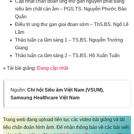
Cập nhật chẩn đoán ung thư gan nguyên phát bằng
siêu âm chất cản âm – PGS.TS. Nguyễn Phước Bảo
Quân
Điều trị ung thư gan giai đoạn sớm – ThS.BS. Ngô Lê
Lâm
Thảo luận ca lâm sàng 1 – TS.BS. Nguyễn Trường
Giang
Thảo luận ca lâm sàng 2 – TS.BS. Hồ Xuân Tuấn
» Tải bài giảng:
Đang cập nhật
Nguồn:
Chi hội Siêu âm Việt Nam (VSUM),
Samsung Healthcare Việt Nam
Trang web đang upload liên tục các video bài giảng và tài
liệu chẩn đoán hình ảnh. Để nhận thông báo về các bài viết