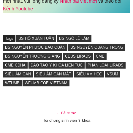
mới nhất, vui lòng đăng ký
Nhận bài viết mới
và theo dõi
Kênh Youtube
Tags
BS HỒ XUÂN TUẤN
BS NGÔ LÊ LÂM
BS NGUYỄN PHƯỚC BẢO QUÂN
BS NGUYỄN QUANG TRỌNG
BS NGUYỄN TRƯỜNG GIANG
CEUS LIRADS
CME
CME CĐHA
ĐÀO TẠO Y KHOA LIÊN TỤC
PHÂN LOẠI LIRADS
SIÊU ÂM GAN
SIÊU ÂM GAN MẬT
SIÊU ÂM HCC
VSUM
WFUMB
WFUMB COE VIETNAM
← Bài trước
Hội chứng sinh viên Y khoa