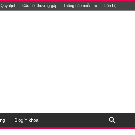
Quy định
Câu hỏi thường gặp
Thông báo miễn trừ
Liên hệ
ụng
Blog Y khoa