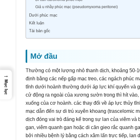
Giả u nhầy phúc mạc (pseudomyxoma peritonei)
Dưới phúc mạc
Kết luận
Tải bản gốc
Mở đầu
Thường có một lượng nhỏ thanh dịch, khoảng 50-1
→
định bằng các nếp gấp mạc treo, các ngách phúc mạc
Mục lục
tĩnh dưới hoành thường dưới áp lực khí quyển và gi
cử động ra ngoài của xương sườn trong thì hít vào
xuống của cơ hoành. các thay đổi về áp lực thủy t
mạc dẫn đến sự di trú xuyên khoang (trascelomic m
dịch đóng vai trò đáng kể trong sự lan của viêm và
gan, viêm quanh gan hoặc di căn gieo rắc quanh ga
bởi nhiều bệnh lý bằng cách xâm lấn trực tiếp, lan