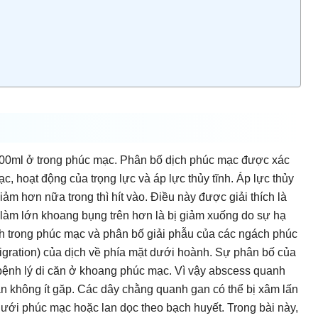
00ml ở trong phúc mạc. Phân bố dịch phúc mạc được xác
, hoạt động của trọng lực và áp lực thủy tĩnh. Áp lực thủy
ảm hơn nữa trong thì hít vào. Điều này được giải thích là
, làm lớn khoang bụng trên hơn là bị giảm xuống do sự hạ
ĩnh trong phúc mạc và phân bố giải phẫu của các ngách phúc
igration) của dịch về phía mặt dưới hoành. Sự phân bố của
 bệnh lý di căn ở khoang phúc mạc. Vì vậy abscess quanh
n không ít găp. Các dây chằng quanh gan có thể bị xâm lấn
 dưới phúc mạc hoặc lan dọc theo bạch huyết. Trong bài này,