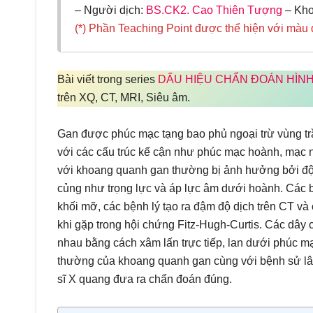
– Người dịch:
BS.CK2. Cao Thiên Tượng
– Kho
(*) Phần Teaching Point được thể hiện với màu
Bài viết trong series
DẤU HIỆU CHẨN ĐOÁN HÌN
trên XQ, CT, MRI, Siêu âm.
Gan được phúc mạc tạng bao phủ ngoại trừ vùng trầ
với các cấu trúc kế cận như phúc mạc hoành, mạc nố
với khoang quanh gan thường bị ảnh hưởng bởi độ
củng như trọng lực và áp lực âm dưới hoành. Các 
khối mỡ, các bệnh lý tạo ra đậm độ dịch trên CT 
khi gặp trong hội chứng Fitz-Hugh-Curtis. Các dây 
nhau bằng cách xâm lấn trực tiếp, lan dưới phúc mạ
thường của khoang quanh gan cùng với bệnh sử lâm
sĩ X quang đưa ra chẩn đoán đúng.