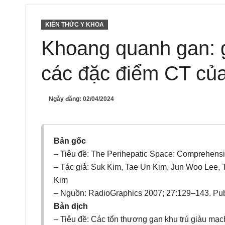
KIẾN THỨC Y KHOA
Khoang quanh gan: g
các đặc điểm CT của
Ngày đăng:
02/04/2024
Bản gốc
– Tiêu đề: The Perihepatic Space: Comprehensi
– Tác giả: Suk Kim, Tae Un Kim, Jun Woo Lee,
Kim
– Nguồn: RadioGraphics 2007; 27:129–143. Pub
Bản dịch
– Tiêu đề: Các tổn thương gan khu trú giàu mạ