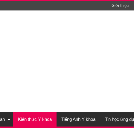
Giới thiệu
an
Kiến thức Y khoa
Tiếng Anh Y khoa
Tin học ứng d