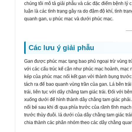
chúng tôi mô tả giải phẫu và các đặc điểm bệnh lý
luận là các tình trạng gây ra do đậm độ khí, tình tr
quanh gan, u phúc mạc và dưới phúc mạc.
Các lưu ý giải phẫu
Gan được phúc mạc tạng bao phủ ngoại trừ vùng trầ
với các cấu trúc kế cận như phúc mạc hoành, mạc n
kép của phúc mạc nối kết gan với thành bụng trướ
tách ra để bao quanh vùng trần của gan. Lá bên trá
trái, liên tục với dây chằng tam giác trái. Đối với b
xuống dưới để hình thành dây chằng tam giác phải.
nối bé sau khi đi qua phía trước của rãnh tĩnh mạc
trước thùy đuôi. lá dưới của dây chằng tam giác trá
chia thành các phân nhóm theo các dây chằng quan