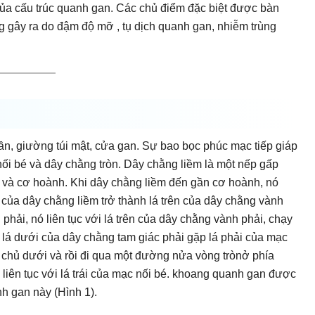
 của cấu trúc quanh gan. Các chủ điểm đặc biệt được bàn
ạng gây ra do đậm độ mỡ , tụ dịch quanh gan, nhiễm trùng
n, giường túi mật, cửa gan. Sự bao bọc phúc mạc tiếp giáp
ối bé và dây chằng tròn. Dây chằng liềm là một nếp gấp
c và cơ hoành. Khi dây chằng liềm đến gần cơ hoành, nó
i của dây chằng liềm trở thành lá trên của dây chằng vành
ên phải, nó liên tục với lá trên của dây chằng vành phải, chạy
 lá dưới của dây chằng tam giác phải gặp lá phải của mạc
h chủ dưới và rồi đi qua một đường nửa vòng trònở phía
i liên tục với lá trái của mạc nối bé. khoang quanh gan được
h gan này (Hình 1).