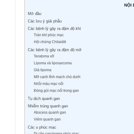
NỘI
Mở đầu
Các lưu ý giải phẫu
Các bệnh lý gây ra đậm độ khí
Tràn khí phúc mạc
Hội chứng Chilaiditi
Các bệnh lý gây ra đậm độ mỡ
Teratoma vỡ
Lipoma và liposarcoma
Giả lipoma
Mỡ cạnh tĩnh mạch chủ dưới
Nhồi máu mạc nối
Đóng gói mạc nối trong gan
Tụ dịch quanh gan
Nhiễm trùng quanh gan
Abscess quanh gan
Viêm quanh gan
Các u phúc mạc
Di căn carcinoma phúc mạc