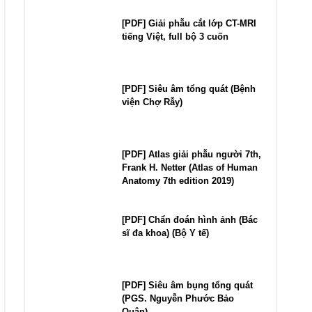
[PDF] Giải phẫu cắt lớp CT-MRI
tiếng Việt, full bộ 3 cuốn
[PDF] Siêu âm tổng quát (Bệnh
viện Chợ Rẫy)
[PDF] Atlas giải phẫu người 7th,
Frank H. Netter (Atlas of Human
Anatomy 7th edition 2019)
[PDF] Chẩn đoán hình ảnh (Bác
sĩ đa khoa) (Bộ Y tế)
[PDF] Siêu âm bụng tổng quát
(PGS. Nguyễn Phước Bảo
Quân)