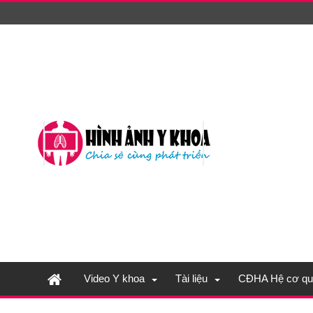
Video Y khoa
Tài liệu
CĐHA Hệ cơ qu