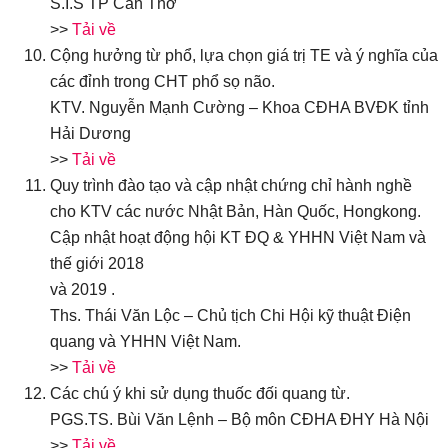
S.I.S TP Cần Thơ
>>
Tải về
Cộng hưởng từ phổ, lựa chọn giá trị TE và ý nghĩa của
các đỉnh trong CHT phổ sọ não.
KTV. Nguyễn Mạnh Cường – Khoa CĐHA BVĐK tỉnh
Hải Dương
>>
Tải về
Quy trình đào tạo và cập nhật chứng chỉ hành nghề
cho KTV các nước Nhật Bản, Hàn Quốc, Hongkong.
Cập nhật hoạt động hội KT ĐQ & YHHN Việt Nam và
thế giới 2018
và 2019 .
Ths. Thái Văn Lộc – Chủ tịch Chi Hội kỹ thuật Điện
quang và YHHN Việt Nam.
>>
Tải về
Các chú ý khi sử dụng thuốc đối quang từ.
PGS.TS. Bùi Văn Lệnh – Bộ môn CĐHA ĐHY Hà Nội
>>
Tải về