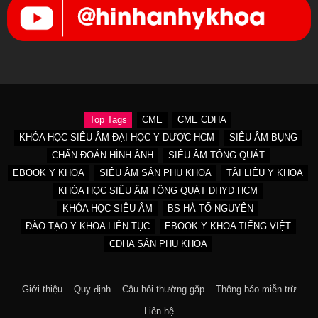
Top Tags
CME
CME CĐHA
KHÓA HỌC SIÊU ÂM ĐẠI HỌC Y DƯỢC HCM
SIÊU ÂM BỤNG
CHẨN ĐOÁN HÌNH ẢNH
SIÊU ÂM TỔNG QUÁT
EBOOK Y KHOA
SIÊU ÂM SẢN PHỤ KHOA
TÀI LIỆU Y KHOA
KHÓA HỌC SIÊU ÂM TỔNG QUÁT ĐHYD HCM
KHÓA HỌC SIÊU ÂM
BS HÀ TỐ NGUYÊN
ĐÀO TẠO Y KHOA LIÊN TỤC
EBOOK Y KHOA TIẾNG VIỆT
CĐHA SẢN PHỤ KHOA
Giới thiệu
Quy định
Câu hỏi thường gặp
Thông báo miễn trừ
Liên hệ