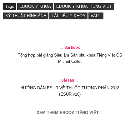
Tags
EBOOK Y KHOA
EBOOK Y KHOA TIẾNG VIỆT
KỸ THUẬT HÌNH ẢNH
TÀI LIỆU Y KHOA
VART
← Bài trước
Tổng hợp bài giảng Siêu âm Sản phụ khoa Tiếng Việt GS
Michel Collet
Bài sau →
HƯỚNG DẪN ESUR VỀ THUỐC TƯƠNG PHẢN 2018
(ESUR v10)
XEM THÊM EBOOK TIẾNG VIỆT