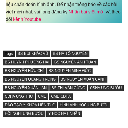
liệu chẩn đoán hình ảnh. Để nhận thông báo về các bài
viết mới nhất, vui lòng đăng ký
Nhận bài viết mới
và theo
dõi
kênh Youtube
Tags
BS BÙI KHẮC VŨ
BS HÀ TỐ NGUYÊN
BS HUỲNH PHƯỢNG HẢI
BS NGUYỄN ANH TUẤN
BS NGUYỄN HỮU CHÍ
BS NGUYỄN MINH ĐỨC
BS NGUYỄN QUANG TRỌNG
BS NGUYỄN XUÂN CẢNH
BS NGUYỄN XUÂN LAN
BS THI VĂN GỪNG
CĐHA UNG BƯỚU
CĐHA UNG THƯ
CME
CME CĐHA
ĐÀO TẠO Y KHOA LIÊN TỤC
HÌNH ẢNH HỌC UNG BƯỚU
HỘI NGHỊ UNG BƯỚU
Y HỌC HẠT NHÂN