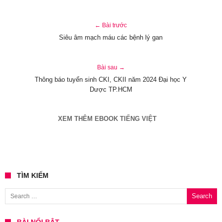
← Bài trước
Siêu âm mạch máu các bệnh lý gan
Bài sau →
Thông báo tuyển sinh CKI, CKII năm 2024 Đại học Y
Dược TP.HCM
XEM THÊM EBOOK TIẾNG VIỆT
TÌM KIẾM
Search for:
BÀI NỔI BẬT