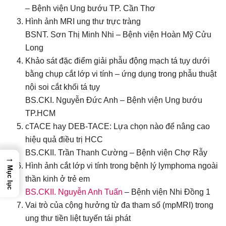
– Bệnh viện Ung bướu TP. Cần Thơ
Hình ảnh MRI ung thư trực tràng
BSNT. Sơn Thị Minh Nhi – Bệnh viện Hoàn Mỹ Cửu
Long
Khảo sát đặc điểm giải phẫu động mạch tá tụy dưới
bằng chụp cắt lớp vi tính – ứng dụng trong phẫu thuật
nội soi cắt khối tá tụy
BS.CKI. Nguyễn Đức Anh – Bệnh viện Ung bướu
TP.HCM
cTACE hay DEB-TACE: Lựa chọn nào để nâng cao
hiệu quả điều trị HCC
BS.CKII. Trần Thanh Cường – Bệnh viện Chợ Rẫy
→
Hình ảnh cắt lớp vi tính trong bệnh lý lymphoma ngoài
Mục lục
thần kinh ở trẻ em
BS.CKII. Nguyễn Anh Tuấn
– Bệnh viện Nhi Đồng 1
Vai trò của cộng hưởng từ đa tham số (mpMRI) trong
ung thư tiền liệt tuyến tái phát