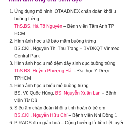
Ứng dụng mô hình IOTAADNEX chẩn đoán khối u
buồng trứng
ThS.BS. Hà Tố Nguyên
– Bệnh viện Tâm Anh TP
HCM
Hình ảnh học u tế bào mầm buồng trứng
BS.CKII. Nguyễn Thị Thu Trang – BVĐKQT Vinmec
Central Park
Hình ảnh học u mô đệm dây sinh dục buồng trứng
ThS.BS. Huỳnh Phượng Hải
– Đại học Y Dược
TPHCM
Hình ảnh học u biểu mô buồng trứng
BS. Vũ Quốc Hùng,
BS. Nguyễn Xuân Lan
– Bệnh
viện Từ Dũ
Siêu âm chẩn đoán khối u tinh hoàn ở trẻ em
BS.CKII. Nguyễn Hữu Chí
– Bệnh viện Nhi Đồng 1
PIRADS đơn giản hoá – Cộng hưởng từ tiền liệt tuyến