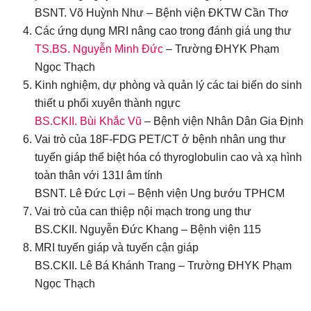
BSNT. Võ Huỳnh Như – Bệnh viện ĐKTW Cần Thơ
Các ứng dụng MRI nâng cao trong đánh giá ung thư
TS.BS. Nguyễn Minh Đức
– Trường ĐHYK Phạm
Ngọc Thạch
Kinh nghiệm, dự phòng và quản lý các tai biến do sinh
thiết u phổi xuyên thành ngực
BS.CKII. Bùi Khắc Vũ
– Bệnh viện Nhân Dân Gia Định
Vai trò của 18F-FDG PET/CT ở bệnh nhân ung thư
tuyến giáp thể biệt hóa có thyroglobulin cao và xạ hình
toàn thân với 131I âm tính
BSNT. Lê Đức Lợi – Bệnh viện Ung bướu TPHCM
Vai trò của can thiệp nội mạch trong ung thư
BS.CKII. Nguyễn Đức Khang – Bệnh viện 115
MRI tuyến giáp và tuyến cận giáp
BS.CKII. Lê Bá Khánh Trang – Trường ĐHYK Phạm
Ngọc Thạch