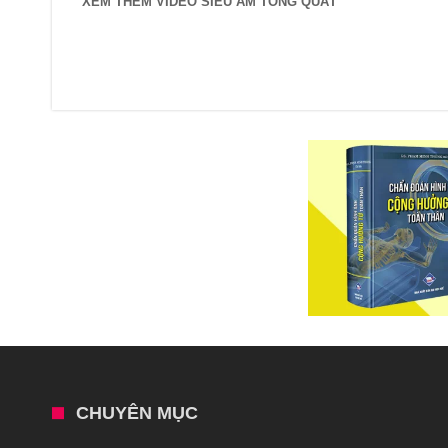
XEM THÊM VIDEO SIÊU ÂM TỔNG QUÁT
CHUYÊN MỤC