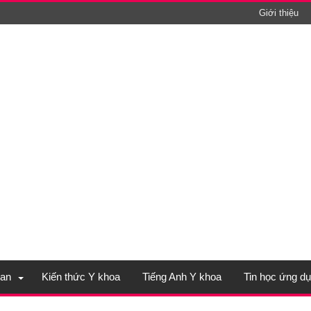
Giới thiệu
an
Kiến thức Y khoa
Tiếng Anh Y khoa
Tin học ứng d