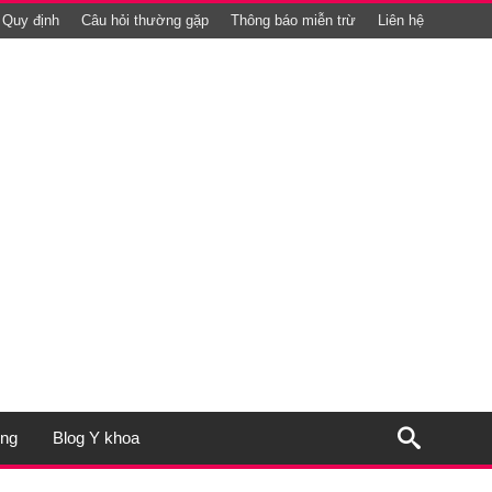
Quy định
Câu hỏi thường gặp
Thông báo miễn trừ
Liên hệ
ụng
Blog Y khoa