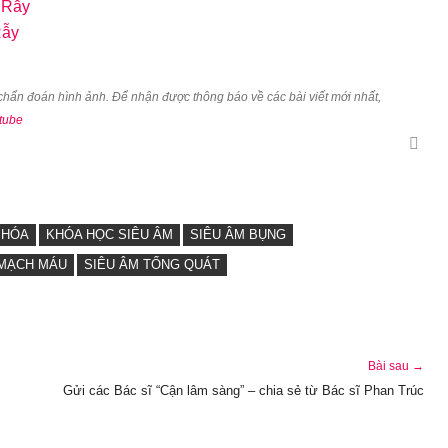
 Rẫy
Rẫy
u chẩn đoán hình ảnh. Để nhận được thông báo về các bài viết mới nhất,
tube
 HÓA
KHÓA HỌC SIÊU ÂM
SIÊU ÂM BỤNG
 MẠCH MÁU
SIÊU ÂM TỔNG QUÁT
Bài sau →
Gửi các Bác sĩ “Cận lâm sàng” – chia sẻ từ Bác sĩ Phan Trúc