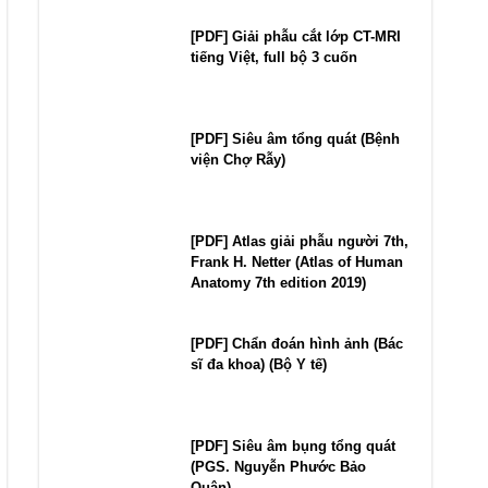
[PDF] Giải phẫu cắt lớp CT-MRI
tiếng Việt, full bộ 3 cuốn
[PDF] Siêu âm tổng quát (Bệnh
viện Chợ Rẫy)
[PDF] Atlas giải phẫu người 7th,
Frank H. Netter (Atlas of Human
Anatomy 7th edition 2019)
[PDF] Chẩn đoán hình ảnh (Bác
sĩ đa khoa) (Bộ Y tế)
[PDF] Siêu âm bụng tổng quát
(PGS. Nguyễn Phước Bảo
Quân)