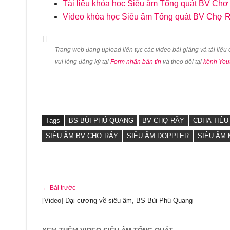
Tài liệu khóa học Siêu âm Tổng quát BV Chợ
Video khóa học Siêu âm Tổng quát BV Chợ 
Trang web đang upload liên tục các video bài giảng và tài liệ
vui lòng đăng ký tại
Form nhận bản tin
và theo dõi tại
kênh You
Tags
BS BÙI PHÚ QUANG
BV CHỢ RẪY
CĐHA TIÊU
SIÊU ÂM BV CHỢ RẪY
SIÊU ÂM DOPPLER
SIÊU ÂM
← Bài trước
[Video] Đại cương về siêu âm, BS Bùi Phú Quang