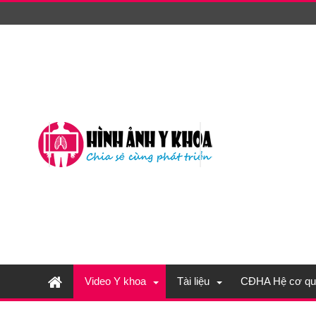
Video Y khoa
Tài liệu
CĐHA Hệ cơ qu