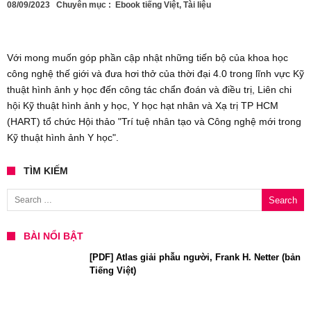
08/09/2023
Chuyên mục :
Ebook tiếng Việt
,
Tài liệu
Với mong muốn góp phần cập nhật những tiến bộ của khoa học
công nghệ thế giới và đưa hơi thở của thời đại 4.0 trong lĩnh vực Kỹ
thuật hình ảnh y học đến công tác chẩn đoán và điều trị, Liên chi
hội Kỹ thuật hình ảnh y học, Y học hạt nhân và Xạ trị TP HCM
(HART) tổ chức Hội thảo "Trí tuệ nhân tạo và Công nghệ mới trong
Kỹ thuật hình ảnh Y học".
TÌM KIẾM
Search for:
BÀI NỔI BẬT
[PDF] Atlas giải phẫu người, Frank H. Netter (bản
Tiếng Việt)