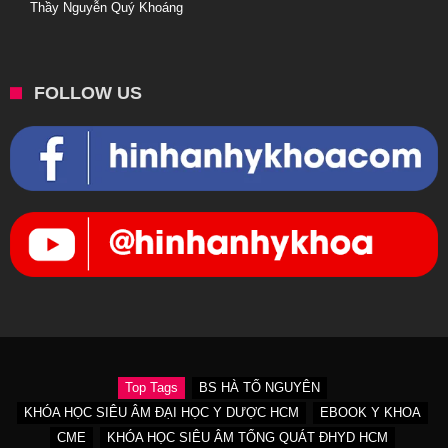
Thầy Nguyễn Quý Khoáng
FOLLOW US
Top Tags
BS HÀ TỐ NGUYÊN
KHÓA HỌC SIÊU ÂM ĐẠI HỌC Y DƯỢC HCM
EBOOK Y KHOA
CME
KHÓA HỌC SIÊU ÂM TỔNG QUÁT ĐHYD HCM