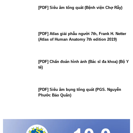
[PDF] Siêu âm tổng quát (Bệnh viện Chợ Rẫy)
[PDF] Atlas giải phẫu người 7th, Frank H. Netter
(Atlas of Human Anatomy 7th edition 2019)
[PDF] Chẩn đoán hình ảnh (Bác sĩ đa khoa) (Bộ Y
tế)
[PDF] Siêu âm bụng tổng quát (PGS. Nguyễn
Phước Bảo Quân)