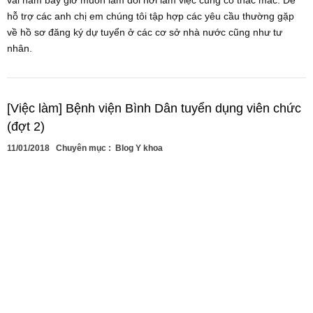
vài năm bây giờ muốn làm đổi nơi làm việc cũng có thắc mắc. Để
hỗ trợ các anh chị em chúng tôi tập hợp các yêu cầu thường gặp
về hồ sơ đăng ký dự tuyển ở các cơ sở nhà nước cũng như tư
nhân.
[Việc làm] Bệnh viện Bình Dân tuyển dụng viên chức
(đợt 2)
11/01/2018
Chuyên mục :
Blog Y khoa