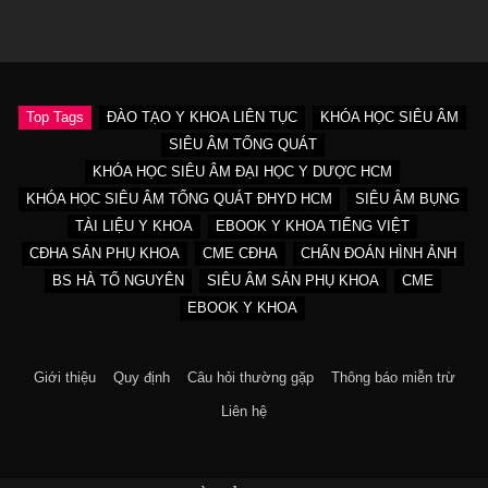
Top Tags
ĐÀO TẠO Y KHOA LIÊN TỤC
KHÓA HỌC SIÊU ÂM
SIÊU ÂM TỔNG QUÁT
KHÓA HỌC SIÊU ÂM ĐẠI HỌC Y DƯỢC HCM
KHÓA HỌC SIÊU ÂM TỔNG QUÁT ĐHYD HCM
SIÊU ÂM BỤNG
TÀI LIỆU Y KHOA
EBOOK Y KHOA TIẾNG VIỆT
CĐHA SẢN PHỤ KHOA
CME CĐHA
CHẨN ĐOÁN HÌNH ẢNH
BS HÀ TỐ NGUYÊN
SIÊU ÂM SẢN PHỤ KHOA
CME
EBOOK Y KHOA
Giới thiệu
Quy định
Câu hỏi thường gặp
Thông báo miễn trừ
Liên hệ