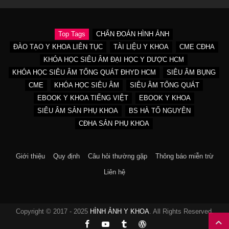
Top Tags
CHẨN ĐOÁN HÌNH ẢNH
ĐÀO TẠO Y KHOA LIÊN TỤC
TÀI LIỆU Y KHOA
CME CĐHA
KHÓA HỌC SIÊU ÂM ĐẠI HỌC Y DƯỢC HCM
KHÓA HỌC SIÊU ÂM TỔNG QUÁT ĐHYD HCM
SIÊU ÂM BỤNG
CME
KHÓA HỌC SIÊU ÂM
SIÊU ÂM TỔNG QUÁT
EBOOK Y KHOA TIẾNG VIỆT
EBOOK Y KHOA
SIÊU ÂM SẢN PHỤ KHOA
BS HÀ TỐ NGUYÊN
CĐHA SẢN PHỤ KHOA
Giới thiệu
Quy định
Câu hỏi thường gặp
Thông báo miễn trừ
Liên hệ
Copyright © 2017 - 2025
HÌNH ẢNH Y KHOA
. All Rights Reserved.