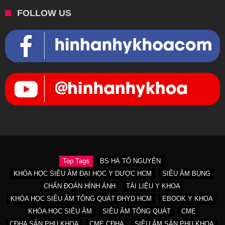
FOLLOW US
Top Tags
BS HÀ TỐ NGUYÊN
KHÓA HỌC SIÊU ÂM ĐẠI HỌC Y DƯỢC HCM
SIÊU ÂM BỤNG
CHẨN ĐOÁN HÌNH ẢNH
TÀI LIỆU Y KHOA
KHÓA HỌC SIÊU ÂM TỔNG QUÁT ĐHYD HCM
EBOOK Y KHOA
KHÓA HỌC SIÊU ÂM
SIÊU ÂM TỔNG QUÁT
CME
CĐHA SẢN PHỤ KHOA
CME CĐHA
SIÊU ÂM SẢN PHỤ KHOA