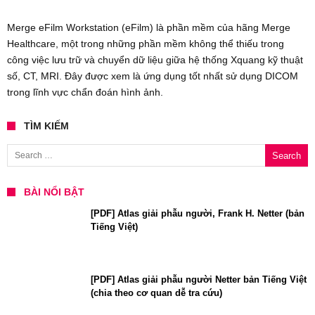
Merge eFilm Workstation (eFilm) là phần mềm của hãng Merge
Healthcare, một trong những phần mềm không thể thiếu trong
công việc lưu trữ và chuyển dữ liệu giữa hệ thống Xquang kỹ thuật
số, CT, MRI. Đây được xem là ứng dụng tốt nhất sử dụng DICOM
trong lĩnh vực chẩn đoán hình ảnh.
TÌM KIẾM
Search for:
BÀI NỔI BẬT
[PDF] Atlas giải phẫu người, Frank H. Netter (bản
Tiếng Việt)
[PDF] Atlas giải phẫu người Netter bản Tiếng Việt
(chia theo cơ quan dễ tra cứu)