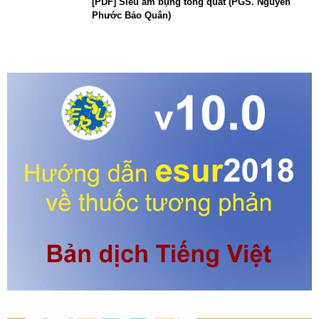
[PDF] Siêu âm bụng tổng quát (PGS. Nguyễn
Phước Bảo Quân)