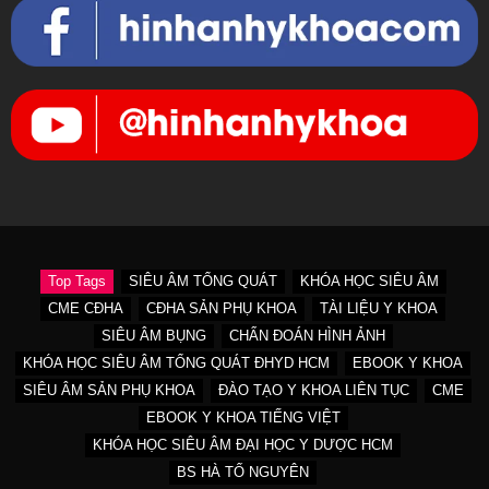
Top Tags
SIÊU ÂM TỔNG QUÁT
KHÓA HỌC SIÊU ÂM
CME CĐHA
CĐHA SẢN PHỤ KHOA
TÀI LIỆU Y KHOA
SIÊU ÂM BỤNG
CHẨN ĐOÁN HÌNH ẢNH
KHÓA HỌC SIÊU ÂM TỔNG QUÁT ĐHYD HCM
EBOOK Y KHOA
SIÊU ÂM SẢN PHỤ KHOA
ĐÀO TẠO Y KHOA LIÊN TỤC
CME
EBOOK Y KHOA TIẾNG VIỆT
KHÓA HỌC SIÊU ÂM ĐẠI HỌC Y DƯỢC HCM
BS HÀ TỐ NGUYÊN