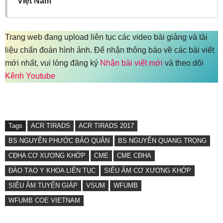
Việt Nam
Trang web đang upload liên tục các video bài giảng và tài
liệu chẩn đoán hình ảnh. Để nhận thông báo về các bài viết
mới nhất, vui lòng đăng ký
Nhận bài viết mới
và theo dõi
Kênh Youtube
Tags
ACR TIRADS
ACR TIRADS 2017
BS NGUYỄN PHƯỚC BẢO QUÂN
BS NGUYỄN QUANG TRỌNG
CĐHA CƠ XƯƠNG KHỚP
CME
CME CĐHA
ĐÀO TẠO Y KHOA LIÊN TỤC
SIÊU ÂM CƠ XƯƠNG KHỚP
SIÊU ÂM TUYẾN GIÁP
VSUM
WFUMB
WFUMB COE VIETNAM