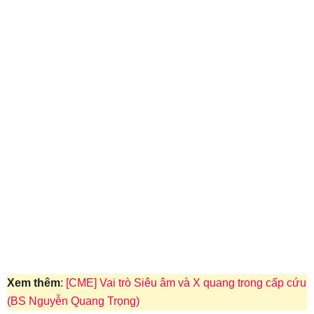
Xem thêm
:
[CME] Vai trò Siêu âm và X quang trong cấp cứu
(BS Nguyễn Quang Trọng)