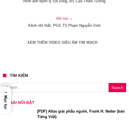
Hình ảnh bệnh lý cột sống, BS Cao Thiên Tượng
Bài sau →
Kênh nhĩ thất, PGS TS Phạm Nguyễn Vinh
XEM THÊM VIDEO SIÊU ÂM TIM MẠCH
TÌM KIẾM
Search for:
→
Mục lục
BÀI NỔI BẬT
[PDF] Atlas giải phẫu người, Frank H. Netter (bản
Tiếng Việt)