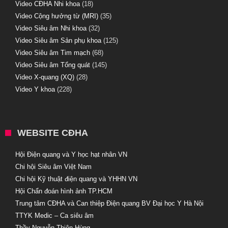
Video CĐHA Nhi khoa
(18)
Video Cộng hưởng từ (MRI)
(35)
Video Siêu âm Nhi khoa
(32)
Video Siêu âm Sản phụ khoa
(125)
Video Siêu âm Tim mạch
(68)
Video Siêu âm Tổng quát
(145)
Video X-quang (XQ)
(28)
Video Y khoa
(228)
WEBSITE CĐHA
Hội Điện quang và Y học hạt nhân VN
Chi hội Siêu âm Việt Nam
Chi hội Kỹ thuật điện quang và YHHN VN
Hội Chẩn đoán hình ảnh TP.HCM
Trung tâm CĐHA và Can thiệp Điện quang BV Đại học Y Hà Nội
TTYK Medic – Ca siêu âm
Thầy Nguyễn Thiện Hùng