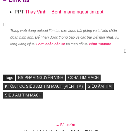
PPT
Thay Vinh – Benh mang ngoai tim.ppt
Trang web đang upload liên tục các video bài giảng và tài liệu chẩn
đoán hình ảnh. Để nhận được thông báo về các bài viết mới nhất, vui
lòng đăng ký tại
Form nhận bản tin
và theo dõi tại
kênh Youtube
Tags
BS PHẠM NGUYỄN VINH
CĐHA TIM MẠCH
KHÓA HỌC SIÊU ÂM TIM MẠCH (VIỆN TIM)
SIÊU ÂM TIM
SIÊU ÂM TIM MẠCH
← Bài trước