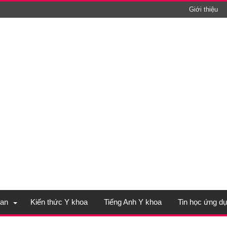
Giới thiệu
an
Kiến thức Y khoa
Tiếng Anh Y khoa
Tin học ứng d