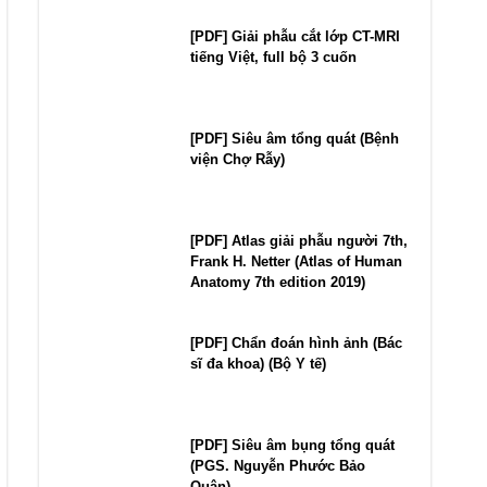
[PDF] Giải phẫu cắt lớp CT-MRI
tiếng Việt, full bộ 3 cuốn
[PDF] Siêu âm tổng quát (Bệnh
viện Chợ Rẫy)
[PDF] Atlas giải phẫu người 7th,
Frank H. Netter (Atlas of Human
Anatomy 7th edition 2019)
[PDF] Chẩn đoán hình ảnh (Bác
sĩ đa khoa) (Bộ Y tế)
[PDF] Siêu âm bụng tổng quát
(PGS. Nguyễn Phước Bảo
Quân)