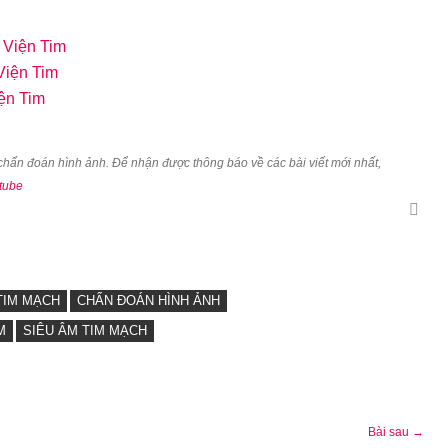
 Viện Tim
Viện Tim
iện Tim
u chẩn đoán hình ảnh. Để nhận được thông báo về các bài viết mới nhất,
tube
TIM MẠCH
CHẨN ĐOÁN HÌNH ẢNH
M
SIÊU ÂM TIM MẠCH
Bài sau →