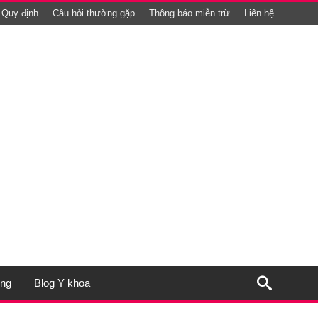
Quy định
Câu hỏi thường gặp
Thông báo miễn trừ
Liên hệ
ụng
Blog Y khoa