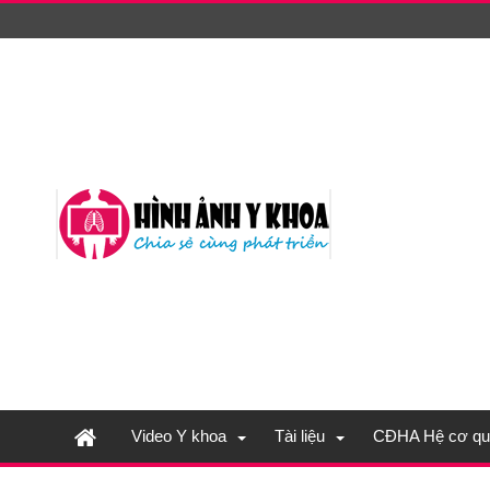
Video Y khoa
Tài liệu
CĐHA Hệ cơ qu