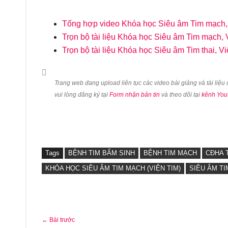
Tổng hợp video Khóa học Siêu âm Tim mạch,
Trọn bộ tài liệu Khóa học Siêu âm Tim mạch, 
Trọn bộ tài liệu Khóa học Siêu âm Tim thai, V
Trang web đang upload liên tục các video bài giảng và tài liệ
vui lòng đăng ký tại
Form nhận bản tin
và theo dõi tại
kênh You
Tags
BỆNH TIM BẨM SINH
BỆNH TIM MẠCH
CĐHA 
KHÓA HỌC SIÊU ÂM TIM MẠCH (VIỆN TIM)
SIÊU ÂM TI
← Bài trước