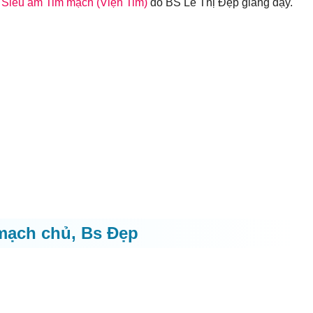
 Siêu âm Tim mạch (Viện Tim)
do BS Lê Thị Đẹp giảng dạy.
mạch chủ, Bs Đẹp