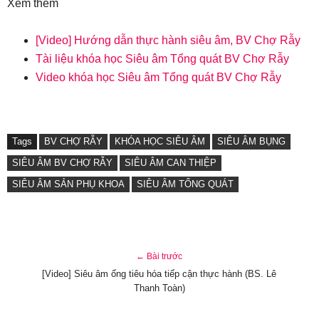
Xem thêm
[Video] Hướng dẫn thực hành siêu âm, BV Chợ Rẫy
Tài liệu khóa học Siêu âm Tổng quát BV Chợ Rẫy
Video khóa học Siêu âm Tổng quát BV Chợ Rẫy
Tags
BV CHỢ RẪY
KHÓA HỌC SIÊU ÂM
SIÊU ÂM BỤNG
SIÊU ÂM BV CHỢ RẪY
SIÊU ÂM CAN THIỆP
SIÊU ÂM SẢN PHỤ KHOA
SIÊU ÂM TỔNG QUÁT
← Bài trước
[Video] Siêu âm ống tiêu hóa tiếp cận thực hành (BS. Lê
Thanh Toàn)