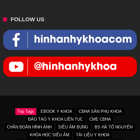
FOLLOW US
Top Tags
EBOOK Y KHOA
CĐHA SẢN PHỤ KHOA
ĐÀO TẠO Y KHOA LIÊN TỤC
CME CĐHA
CHẨN ĐOÁN HÌNH ẢNH
SIÊU ÂM BỤNG
BS HÀ TỐ NGUYÊN
KHÓA HỌC SIÊU ÂM
TÀI LIỆU Y KHOA