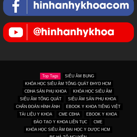
Top Tags
SIÊU ÂM BỤNG
KHÓA HỌC SIÊU ÂM TỔNG QUÁT ĐHYD HCM
CĐHA SẢN PHỤ KHOA
KHÓA HỌC SIÊU ÂM
SIÊU ÂM TỔNG QUÁT
SIÊU ÂM SẢN PHỤ KHOA
CHẨN ĐOÁN HÌNH ẢNH
EBOOK Y KHOA TIẾNG VIỆT
TÀI LIỆU Y KHOA
CME CĐHA
EBOOK Y KHOA
ĐÀO TẠO Y KHOA LIÊN TỤC
CME
KHÓA HỌC SIÊU ÂM ĐẠI HỌC Y DƯỢC HCM