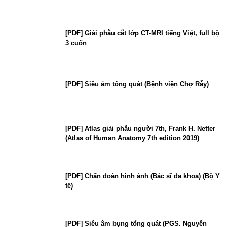
[PDF] Giải phẫu cắt lớp CT-MRI tiếng Việt, full bộ
3 cuốn
[PDF] Siêu âm tổng quát (Bệnh viện Chợ Rẫy)
[PDF] Atlas giải phẫu người 7th, Frank H. Netter
(Atlas of Human Anatomy 7th edition 2019)
[PDF] Chẩn đoán hình ảnh (Bác sĩ đa khoa) (Bộ Y
tế)
[PDF] Siêu âm bụng tổng quát (PGS. Nguyễn