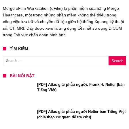
Merge eFilm Workstation (eFilm) là phần mềm của hãng Merge
Healthcare, một trong những phần mềm không thể thiếu trong
công việc lưu trữ và chuyển dữ liệu giữa hệ thống Xquang kỹ thuật
số, CT, MRI. Đây được xem là ứng dụng tốt nhất sử dụng DICOM
trong lĩnh vực chẩn đoán hình ảnh.
TÌM KIẾM
Search for:
BÀI NỔI BẬT
[PDF] Atlas giải phẫu người, Frank H. Netter (bản
Tiếng Việt)
[PDF] Atlas giải phẫu người Netter bản Tiếng Việt
(chia theo cơ quan dễ tra cứu)