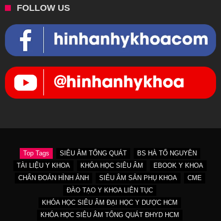
FOLLOW US
Top Tags
SIÊU ÂM TỔNG QUÁT
BS HÀ TỐ NGUYÊN
TÀI LIỆU Y KHOA
KHÓA HỌC SIÊU ÂM
EBOOK Y KHOA
CHẨN ĐOÁN HÌNH ẢNH
SIÊU ÂM SẢN PHỤ KHOA
CME
ĐÀO TẠO Y KHOA LIÊN TỤC
KHÓA HỌC SIÊU ÂM ĐẠI HỌC Y DƯỢC HCM
KHÓA HỌC SIÊU ÂM TỔNG QUÁT ĐHYD HCM