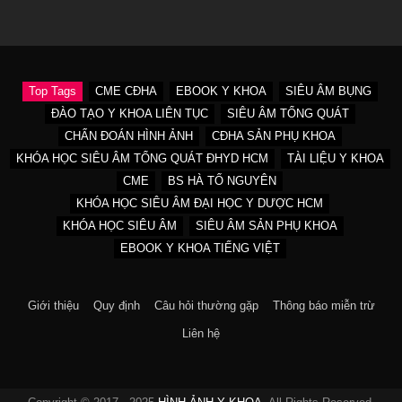
Top Tags
CME CĐHA
EBOOK Y KHOA
SIÊU ÂM BỤNG
ĐÀO TẠO Y KHOA LIÊN TỤC
SIÊU ÂM TỔNG QUÁT
CHẨN ĐOÁN HÌNH ẢNH
CĐHA SẢN PHỤ KHOA
KHÓA HỌC SIÊU ÂM TỔNG QUÁT ĐHYD HCM
TÀI LIỆU Y KHOA
CME
BS HÀ TỐ NGUYÊN
KHÓA HỌC SIÊU ÂM ĐẠI HỌC Y DƯỢC HCM
KHÓA HỌC SIÊU ÂM
SIÊU ÂM SẢN PHỤ KHOA
EBOOK Y KHOA TIẾNG VIỆT
Giới thiệu
Quy định
Câu hỏi thường gặp
Thông báo miễn trừ
Liên hệ