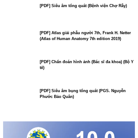
[PDF] Siêu âm tổng quát (Bệnh viện Chợ Rẫy)
[PDF] Atlas giải phẫu người 7th, Frank H. Netter
(Atlas of Human Anatomy 7th edition 2019)
[PDF] Chẩn đoán hình ảnh (Bác sĩ đa khoa) (Bộ Y
tế)
[PDF] Siêu âm bụng tổng quát (PGS. Nguyễn
Phước Bảo Quân)