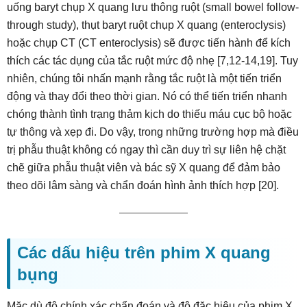
uống baryt chụp X quang lưu thông ruột (small bowel follow-
through study), thụt baryt ruột chụp X quang (enteroclysis)
hoặc chụp CT (CT enteroclysis) sẽ được tiến hành để kích
thích các tác dụng của tắc ruột mức độ nhẹ [7,12-14,19]. Tuy
nhiên, chúng tôi nhấn mạnh rằng tắc ruột là một tiến triển
động và thay đổi theo thời gian. Nó có thể tiến triển nhanh
chóng thành tình trạng thảm kịch do thiếu máu cục bộ hoặc
tự thông và xẹp đi. Do vậy, trong những trường hợp mà điều
trị phẫu thuật không có ngay thì cần duy trì sự liên hệ chặt
chẽ giữa phẫu thuật viên và bác sỹ X quang để đảm bảo
theo dõi lâm sàng và chẩn đoán hình ảnh thích hợp [20].
Các dấu hiệu trên phim X quang
bụng
Mặc dù độ chính xác chẩn đoán và độ đặc hiệu của phim X