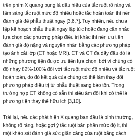
trên phim X quang bụng là dấu hiệu của tắc ruột rõ ràng và
lâm sàng tắc ruột mức độ nhiều hoặc tắc hoàn toàn thì nên
đánh giá để phẫu thuật ngay [3,6,7]. Tuy nhiên, nếu chưa
lập kế hoạch phẫu thuật ngay lập tức hoặc đang cân nhắc
lựa chọn các phương pháp điều trị khác thì nên ưu tiên
đánh giá độ nặng và nguyên nhân bằng các phương pháp
tạo ảnh cắt lớp (CT hoặc MRI). CT và CT đa dãy đầu dò là
những phương tiện được ưu tiên lựa chọn, bởi vì chúng có
độ nhạy 82%-100% đối với tắc ruột mức độ nhiều và tắc ruột
hoàn toàn, do đó kết quả của chúng có thể làm thay đổi
phương pháp điều trị từ phẫu thuật sang bảo tồn. Trong
trường hợp CT không có sẵn thì siêu âm đôi khi có thể là
phương tiện thay thế hữu ích [3,10].
Trái lại, nếu các phát hiện X quang ban đầu là bình thường,
không rõ ràng, hoặc gợi ý tắc ruột bán phần mức độ ít, thì
một khảo sát đánh giá sức giãn căng của ruột bằng cách