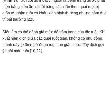
(
Hình 3
). Tắc ruột do thoát vị ngoài là bệnh trạng được phát
hiện bằng siêu âm rất tốt bằng cách lần theo quai ruột bị
giãn tới phần ruột có khẩu kính bình thường nhưng nằm ở vị
trí bất thường [22].
Siêu âm có thể đánh giá mức độ trầm trọng của tắc ruột. Khi
xuất hiện dịch giữa các quai ruột giãn, không có nhu động,
thành dày (> 3mm) ở đoạn ruột non giãn chứa đầy dịch gợi
ý nhồi máu ruột [10,22].