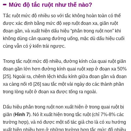
Mức độ tắc ruột như thế nào?
Tắc ruột mức độ nhiều so với tắc không hoàn toàn có thể
được xác định bằng mức độ xẹp ruột đoạn xa, giãn ruột
đoạn gần, và xuất hiện dấu hiệu “phân trong ruột non” khi
không dùng cản quang đường uống, mặc dù dấu hiệu cuối
cùng vẫn có ý kiến trái ngược.
Trong tắc ruột mức độ nhiều, đường kính của quai ruột giãn
đoạn gần lớn hơn đường kính quai ruột xẹp ở đoạn xa 50%
[25]. Ngoài ra, chênh lệch khẩu kính giữa đoạn gần và đoạn
xa càng nổi rõ [26] sau tắc một vài ngày do các thành phần
trong lòng ruột ở đoạn xa được tống ra ngoài.
Dấu hiệu phân trong ruột non xuất hiện ở trong quai ruột bị
giãn (
Hình 7
). Nó ít xuất hiện trong tắc ruột (chỉ 7%-8% các
trường hợp), và nó được một số tác giả cho là có xu hướng
xuất hiện nhiều hơn ở những trường hợp tắc mức độ nhiều