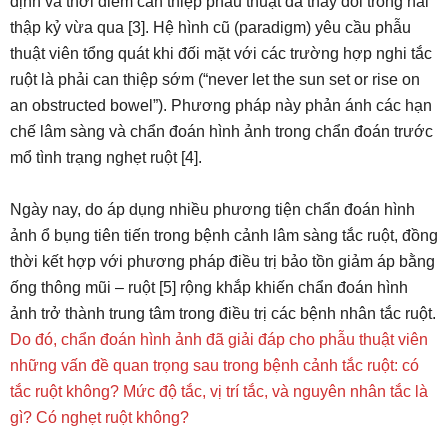
định và thời điểm can thiệp phẫu thuật đã thay đổi trong hai
thập kỷ vừa qua [3]. Hệ hình cũ (paradigm) yêu cầu phẫu
thuật viên tổng quát khi đối mặt với các trường hợp nghi tắc
ruột là phải can thiệp sớm (“never let the sun set or rise on
an obstructed bowel”). Phương pháp này phản ánh các hạn
chế lâm sàng và chẩn đoán hình ảnh trong chẩn đoán trước
mổ tình trạng nghẹt ruột [4].
Ngày nay, do áp dụng nhiều phương tiện chẩn đoán hình
ảnh ổ bụng tiên tiến trong bệnh cảnh lâm sàng tắc ruột, đồng
thời kết hợp với phương pháp điều trị bảo tồn giảm áp bằng
ống thông mũi – ruột [5] rộng khắp khiến chẩn đoán hình
ảnh trở thành trung tâm trong điều trị các bệnh nhân tắc ruột.
Do đó, chẩn đoán hình ảnh đã giải đáp cho phẫu thuật viên
những vấn đề quan trọng sau trong bệnh cảnh tắc ruột: có
tắc ruột không? Mức độ tắc, vị trí tắc, và nguyên nhân tắc là
gì? Có nghẹt ruột không?