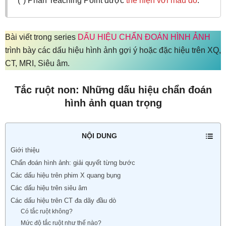
(*) Phần Teaching Point được
thể hiện với màu đỏ
.
Bài viết trong series
DẤU HIỆU CHẨN ĐOÁN HÌNH ẢNH
trình bày các dấu hiệu hình ảnh gợi ý hoặc đặc hiệu trên XQ,
CT, MRI, Siêu âm.
Tắc ruột non: Những dấu hiệu chẩn đoán
hình ảnh quan trọng
NỘI DUNG
Giới thiệu
Chẩn đoán hình ảnh: giải quyết từng bước
Các dấu hiệu trên phim X quang bụng
Các dấu hiệu trên siêu âm
Các dấu hiệu trên CT đa dãy đầu dò
Có tắc ruột không?
Mức độ tắc ruột như thế nào?