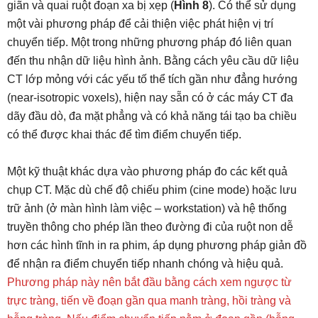
giãn và quai ruột đoạn xa bị xẹp (
Hình 8
). Có thể sử dụng
một vài phương pháp để cải thiện việc phát hiện vị trí
chuyển tiếp. Một trong những phương pháp đó liên quan
đến thu nhận dữ liệu hình ảnh. Bằng cách yêu cầu dữ liệu
CT lớp mỏng với các yếu tố thể tích gần như đẳng hướng
(near-isotropic voxels), hiện nay sẵn có ở các máy CT đa
dãy đầu dò, đa mặt phẳng và có khả năng tái tạo ba chiều
có thể được khai thác để tìm điểm chuyển tiếp.
Một kỹ thuật khác dựa vào phương pháp đo các kết quả
chụp CT. Mặc dù chế độ chiếu phim (cine mode) hoặc lưu
trữ ảnh (ở màn hình làm việc – workstation) và hệ thống
truyền thông cho phép lần theo đường đi của ruột non dễ
hơn các hình tĩnh in ra phim, áp dụng phương pháp giản đồ
để nhận ra điểm chuyển tiếp nhanh chóng và hiệu quả.
Phương pháp này nên bắt đầu bằng cách xem ngược từ
trực tràng, tiến về đoạn gần qua manh tràng, hồi tràng và