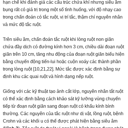
hạn chế khi đánh giá các cấu trúc chứa khí nhưng siêu âm
bụng rất có giá trị trong một số tình huống, với độ nhạy cao
trong chẩn đoán có tắc ruột, vị trí tắc, thậm chí nguyên nhân
và mức độ tắc ruột.
Trên siêu âm, chẩn đoán tắc ruột khi lòng ruột non giãn
chứa đầy dịch có đường kính hơn 3 cm, chiều dài đoạn ruột
giãn trên 10 cm, tăng nhu động của đoạn ruột giãn biểu hiện
bằng chuyến động tiến-lui hoặc cuộn xoáy các thành phần
trong lòng ruột [10,21,22]. Mức tắc được xác định bằng sự
định khu các quai ruột và hình dạng nếp ruột.
Giống với các kỹ thuật tạo ảnh cắt lớp, nguyên nhân tắt ruột
có thể xác định bằng cách khảo sát kỹ lưỡng vùng chuyển
tiếp từ đoạn ruột giãn sang đoạn ruột có khẩu kính bình
thường. Các nguyên của tắc ruột như dị vật, lồng ruột, bệnh
Crohn và các khối u có thể được phát hiện bằng siêu âm