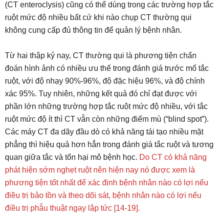
(CT enteroclysis) cũng có thể dùng trong các trường hợp tắc
ruột mức độ nhiều bất cứ khi nào chụp CT thường qui
không cung cấp đủ thông tin để quản lý bệnh nhân.
Từ hai thập kỷ nay, CT thường qui là phương tiện chẩn
đoán hình ảnh có nhiều ưu thế trong đánh giá trước mổ tắc
ruột, với độ nhạy 90%-96%, độ đặc hiệu 96%, và độ chính
xác 95%. Tuy nhiên, những kết quả đó chỉ đạt được với
phần lớn những trường hợp tắc ruột mức độ nhiều, với tắc
ruột mức độ ít thì CT vẫn còn những điểm mù (“blind spot”).
Các máy CT đa dãy đầu dò có khả năng tái tạo nhiều mặt
phẳng thì hiệu quả hơn hẳn trong đánh giá tắc ruột và tương
quan giữa tắc và tổn hại mô bệnh học.
Do CT có khả năng
phát hiện sớm nghẹt ruột nên hiện nay nó được xem là
phương tiện tốt nhất để xác định bệnh nhân nào có lợi nếu
điều trị bảo tồn và theo dõi sát, bệnh nhân nào có lợi nếu
điều trị phẫu thuật ngay lập tức [14-19].