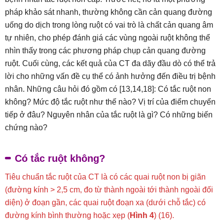
pháp khảo sát nhanh, thường không cần cản quang đường
uống do dịch trong lòng ruột có vai trò là chất cản quang âm
tự nhiên, cho phép đánh giá các vùng ngoài ruột không thể
nhìn thấy trong các phương pháp chụp cản quang đường
ruột. Cuối cùng, các kết quả của CT đa dãy đầu dò có thể trả
lời cho những vấn đề cụ thể có ảnh hưởng đến điều trị bệnh
nhân. Những câu hỏi đó gồm có [13,14,18]: Có tắc ruột non
không? Mức độ tắc ruột như thế nào? Vị trí của điểm chuyển
tiếp ở đâu? Nguyên nhân của tắc ruột là gì? Có những biến
chứng nào?
Có tắc ruột không?
Tiêu chuẩn tắc ruột của CT là có các quai ruột non bị giãn
(đường kính > 2,5 cm, đo từ thành ngoài tới thành ngoài đối
diện) ở đoạn gần, các quai ruột đoạn xa (dưới chỗ tắc) có
đường kính bình thường hoặc xẹp (
Hình 4
) (16).