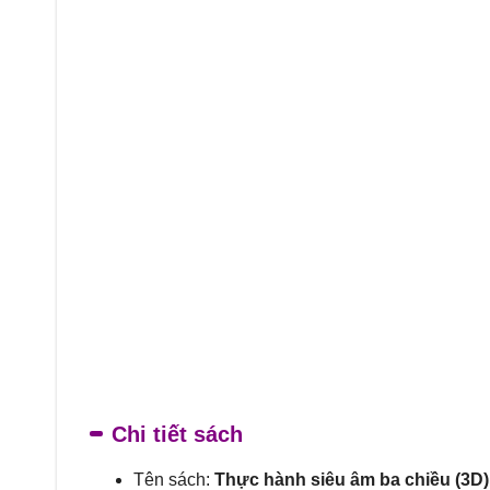
Chi tiết sách
Tên sách:
Thực hành siêu âm ba chiều (3D)