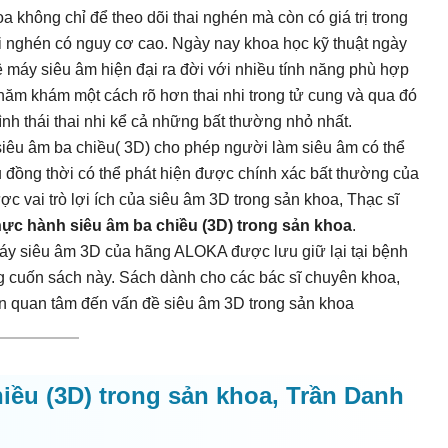
a không chỉ để theo dõi thai nghén mà còn có giá trị trong
hai nghén có nguy cơ cao. Ngày nay khoa học kỹ thuật ngày
ệ máy siêu âm hiện đại ra đời với nhiều tính năng phù hợp
hăm khám một cách rõ hơn thai nhi trong tử cung và qua đó
nh thái thai nhi kể cả những bất thường nhỏ nhất.
iêu âm ba chiều( 3D) cho phép người làm siêu âm có thể
ều đồng thời có thể phát hiện được chính xác bất thường của
ợc vai trò lợi ích của siêu âm 3D trong sản khoa, Thạc sĩ
ực hành siêu âm ba chiều (3D) trong sản khoa
.
y siêu âm 3D của hãng ALOKA được lưu giữ lại tại bệnh
 cuốn sách này. Sách dành cho các bác sĩ chuyên khoa,
ốn quan tâm đến vấn đề siêu âm 3D trong sản khoa
iều (3D) trong sản khoa, Trần Danh