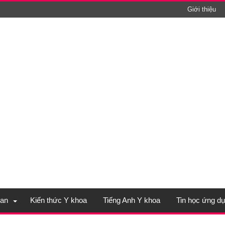
Giới thiệu
an
Kiến thức Y khoa
Tiếng Anh Y khoa
Tin học ứng d