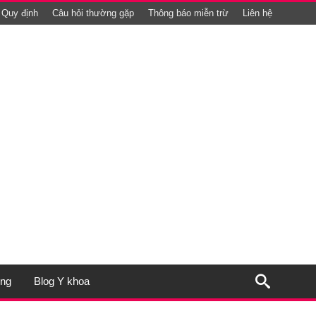
Quy định
Câu hỏi thường gặp
Thông báo miễn trừ
Liên hệ
ụng
Blog Y khoa