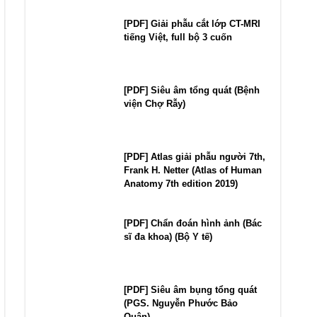
[PDF] Giải phẫu cắt lớp CT-MRI
tiếng Việt, full bộ 3 cuốn
[PDF] Siêu âm tổng quát (Bệnh
viện Chợ Rẫy)
[PDF] Atlas giải phẫu người 7th,
Frank H. Netter (Atlas of Human
Anatomy 7th edition 2019)
[PDF] Chẩn đoán hình ảnh (Bác
sĩ đa khoa) (Bộ Y tế)
[PDF] Siêu âm bụng tổng quát
(PGS. Nguyễn Phước Bảo
Quân)