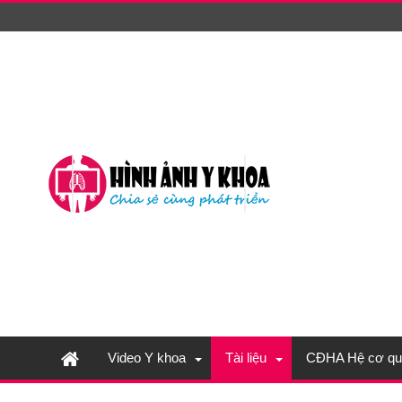
Video Y khoa
Tài liệu
CĐHA Hệ cơ qu