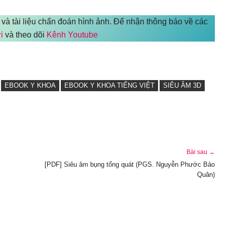
 và tài liệu chẩn đoán hình ảnh. Để nhận thông báo về các
i
và theo dõi
Kênh Youtube
EBOOK Y KHOA
EBOOK Y KHOA TIẾNG VIỆT
SIÊU ÂM 3D
Bài sau →
[PDF] Siêu âm bụng tổng quát (PGS. Nguyễn Phước Bảo
Quân)