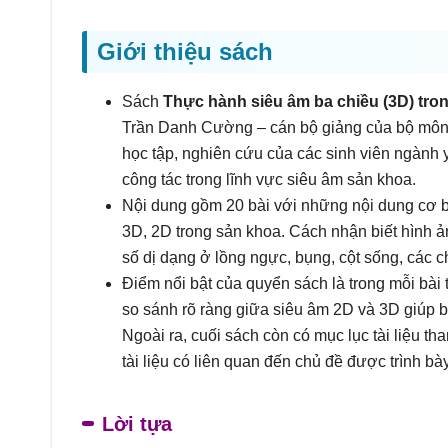
Giới thiệu sách
Sách
Thực hành siêu âm ba chiều (3D) tr
Trần Danh Cường – cán bộ giảng của bộ môn
học tập, nghiên cứu của các sinh viên ngành y
công tác trong lĩnh vực siêu âm sản khoa.
Nội dung gồm 20 bài với những nội dung cơ bản
3D, 2D trong sản khoa. Cách nhận biết hình ả
số dị dạng ở lồng ngực, bụng, cột sống, các c
Điểm nổi bật của quyển sách là trong mỗi bài 
so sánh rõ ràng giữa siêu âm 2D và 3D giúp 
Ngoài ra, cuối sách còn có mục lục tài liệu t
tài liệu có liên quan đến chủ đề được trình bà
Lời tựa