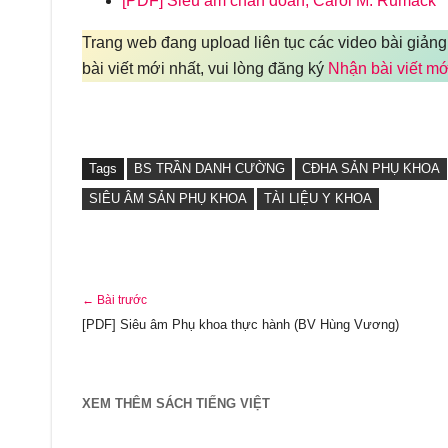
[PDF] Siêu âm chẩn đoán, Carol M. Rumack
Trang web đang upload liên tục các video bài giảng
bài viết mới nhất, vui lòng đăng ký
Nhận bài viết mớ
Tags
BS TRẦN DANH CƯỜNG
CĐHA SẢN PHỤ KHOA
SIÊU ÂM SẢN PHỤ KHOA
TÀI LIỆU Y KHOA
← Bài trước
[PDF] Siêu âm Phụ khoa thực hành (BV Hùng Vương)
XEM THÊM SÁCH TIẾNG VIỆT