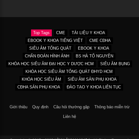
Top Tags
CME
TÀI LIỆU Y KHOA
EBOOK Y KHOA TIẾNG VIỆT
CME CĐHA
SIÊU ÂM TỔNG QUÁT
EBOOK Y KHOA
CHẨN ĐOÁN HÌNH ẢNH
BS HÀ TỐ NGUYÊN
KHÓA HỌC SIÊU ÂM ĐẠI HỌC Y DƯỢC HCM
SIÊU ÂM BỤNG
KHÓA HỌC SIÊU ÂM TỔNG QUÁT ĐHYD HCM
KHÓA HỌC SIÊU ÂM
SIÊU ÂM SẢN PHỤ KHOA
CĐHA SẢN PHỤ KHOA
ĐÀO TẠO Y KHOA LIÊN TỤC
Giới thiệu
Quy định
Câu hỏi thường gặp
Thông báo miễn trừ
Liên hệ