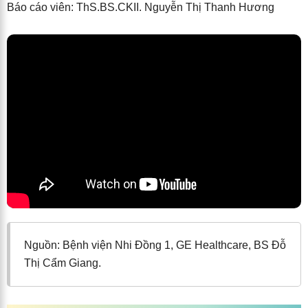
Báo cáo viên: ThS.BS.CKII. Nguyễn Thị Thanh Hương
Nguồn: Bệnh viện Nhi Đồng 1, GE Healthcare, BS Đỗ
Thị Cẩm Giang.