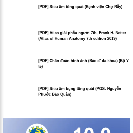
[PDF] Siêu âm tổng quát (Bệnh viện Chợ Rẫy)
[PDF] Atlas giải phẫu người 7th, Frank H. Netter
(Atlas of Human Anatomy 7th edition 2019)
[PDF] Chẩn đoán hình ảnh (Bác sĩ đa khoa) (Bộ Y
tế)
[PDF] Siêu âm bụng tổng quát (PGS. Nguyễn
Phước Bảo Quân)