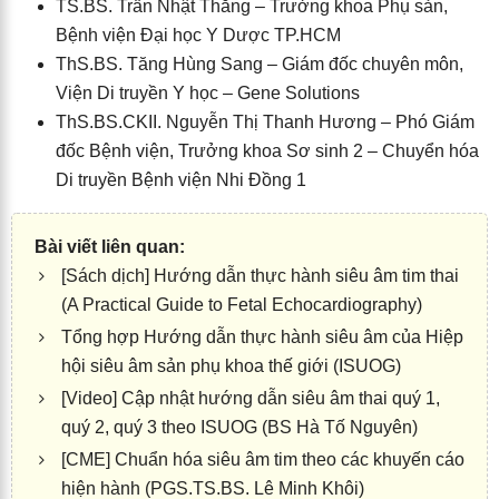
TS.BS. Trần Nhật Thăng – Trưởng khoa Phụ sản,
Bệnh viện Đại học Y Dược TP.HCM
ThS.BS. Tăng Hùng Sang – Giám đốc chuyên môn,
Viện Di truyền Y học – Gene Solutions
ThS.BS.CKII. Nguyễn Thị Thanh Hương – Phó Giám
đốc Bệnh viện, Trưởng khoa Sơ sinh 2 – Chuyển hóa
Di truyền Bệnh viện Nhi Đồng 1
[Sách dịch] Hướng dẫn thực hành siêu âm tim thai
(A Practical Guide to Fetal Echocardiography)
Tổng hợp Hướng dẫn thực hành siêu âm của Hiệp
hội siêu âm sản phụ khoa thế giới (ISUOG)
[Video] Cập nhật hướng dẫn siêu âm thai quý 1,
quý 2, quý 3 theo ISUOG (BS Hà Tố Nguyên)
[CME] Chuẩn hóa siêu âm tim theo các khuyến cáo
hiện hành (PGS.TS.BS. Lê Minh Khôi)