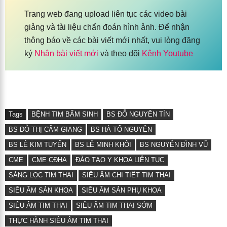
Trang web đang upload liên tục các video bài
giảng và tài liệu chẩn đoán hình ảnh. Để nhận
thông báo về các bài viết mới nhất, vui lòng đăng
ký
Nhận bài viết mới
và theo dõi
Kênh Youtube
Tags
BỆNH TIM BẨM SINH
BS ĐỖ NGUYÊN TÍN
BS ĐỖ THỊ CẨM GIANG
BS HÀ TỐ NGUYÊN
BS LÊ KIM TUYẾN
BS LÊ MINH KHÔI
BS NGUYỄN ĐÌNH VŨ
CME
CME CĐHA
ĐÀO TẠO Y KHOA LIÊN TỤC
SÀNG LỌC TIM THAI
SIÊU ÂM CHI TIẾT TIM THAI
SIÊU ÂM SẢN KHOA
SIÊU ÂM SẢN PHỤ KHOA
SIÊU ÂM TIM THAI
SIÊU ÂM TIM THAI SỚM
THỰC HÀNH SIÊU ÂM TIM THAI