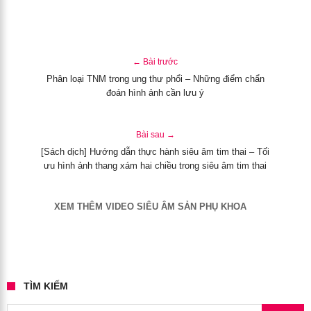
← Bài trước
Phân loại TNM trong ung thư phổi – Những điểm chẩn
đoán hình ảnh cần lưu ý
Bài sau →
[Sách dịch] Hướng dẫn thực hành siêu âm tim thai – Tối
ưu hình ảnh thang xám hai chiều trong siêu âm tim thai
XEM THÊM VIDEO SIÊU ÂM SẢN PHỤ KHOA
TÌM KIẾM
Search for: