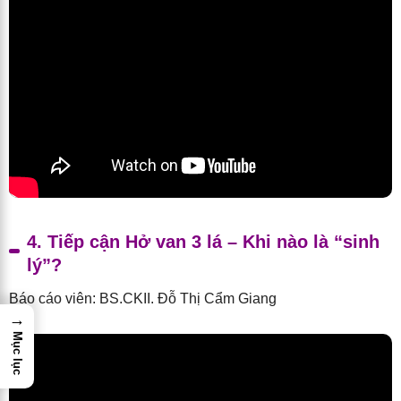
4. Tiếp cận Hở van 3 lá – Khi nào là “sinh
lý”?
Báo cáo viên: BS.CKII. Đỗ Thị Cẩm Giang
→
Mục lục