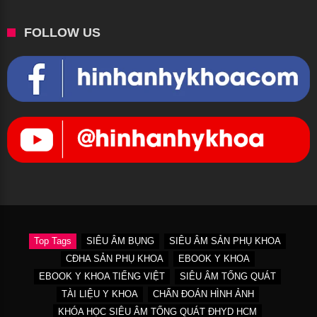
FOLLOW US
Top Tags
SIÊU ÂM BỤNG
SIÊU ÂM SẢN PHỤ KHOA
CĐHA SẢN PHỤ KHOA
EBOOK Y KHOA
EBOOK Y KHOA TIẾNG VIỆT
SIÊU ÂM TỔNG QUÁT
TÀI LIỆU Y KHOA
CHẨN ĐOÁN HÌNH ẢNH
KHÓA HỌC SIÊU ÂM TỔNG QUÁT ĐHYD HCM