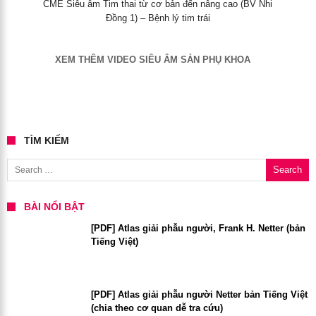
CME Siêu âm Tim thai từ cơ bản đến nâng cao (BV Nhi
Đồng 1) – Bệnh lý tim trái
XEM THÊM VIDEO SIÊU ÂM SẢN PHỤ KHOA
TÌM KIẾM
Search for:
BÀI NỔI BẬT
[PDF] Atlas giải phẫu người, Frank H. Netter (bản
Tiếng Việt)
[PDF] Atlas giải phẫu người Netter bản Tiếng Việt
(chia theo cơ quan dễ tra cứu)