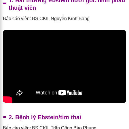
1. Bất thường Ebstein dưới góc nhìn phẫu
thuật viên
Báo cáo viên: BS.CKII. Nguyễn Kinh Bang
2. Bệnh lý Ebstein/tim thai
Báo cáo viên: BS.CKII. Trần Công Bảo Phụng