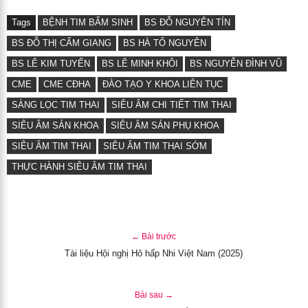
Tags
BỆNH TIM BẨM SINH
BS ĐỖ NGUYÊN TÍN
BS ĐỖ THỊ CẨM GIANG
BS HÀ TỐ NGUYÊN
BS LÊ KIM TUYẾN
BS LÊ MINH KHÔI
BS NGUYỄN ĐÌNH VŨ
CME
CME CĐHA
ĐÀO TẠO Y KHOA LIÊN TỤC
SÀNG LỌC TIM THAI
SIÊU ÂM CHI TIẾT TIM THAI
SIÊU ÂM SẢN KHOA
SIÊU ÂM SẢN PHỤ KHOA
SIÊU ÂM TIM THAI
SIÊU ÂM TIM THAI SỚM
THỰC HÀNH SIÊU ÂM TIM THAI
← Bài trước
Tài liệu Hội nghị Hô hấp Nhi Việt Nam (2025)
Bài sau →