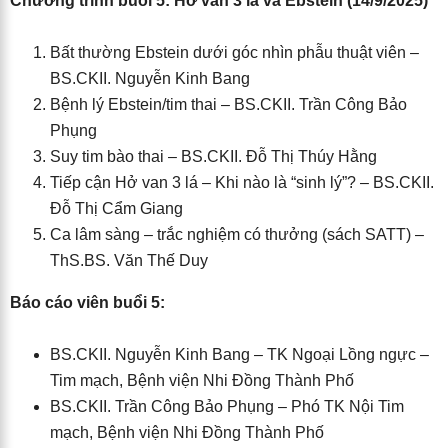
Chương trình buổi 5: Hở van 3 lá và Ebstein (14/9/2025)
Bất thường Ebstein dưới góc nhìn phẫu thuật viên –
BS.CKII. Nguyễn Kinh Bang
Bệnh lý Ebstein/tim thai – BS.CKII. Trần Công Bảo
Phụng
Suy tim bào thai – BS.CKII. Đỗ Thị Thúy Hằng
Tiếp cận Hở van 3 lá – Khi nào là “sinh lý”? – BS.CKII.
Đỗ Thị Cẩm Giang
Ca lâm sàng – trắc nghiệm có thưởng (sách SATT) –
ThS.BS. Văn Thế Duy
Báo cáo viên buổi 5:
BS.CKII. Nguyễn Kinh Bang – TK Ngoại Lồng ngực –
Tim mạch, Bệnh viện Nhi Đồng Thành Phố
BS.CKII. Trần Công Bảo Phụng – Phó TK Nội Tim
mạch, Bệnh viện Nhi Đồng Thành Phố