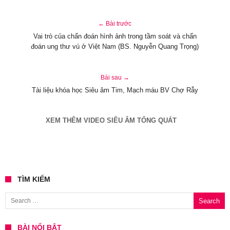
← Bài trước
Vai trò của chẩn đoán hình ảnh trong tầm soát và chẩn
đoán ung thư vú ở Việt Nam (BS. Nguyễn Quang Trọng)
Bài sau →
Tài liệu khóa học Siêu âm Tim, Mạch máu BV Chợ Rẫy
XEM THÊM VIDEO SIÊU ÂM TỔNG QUÁT
TÌM KIẾM
Search for:
BÀI NỔI BẬT