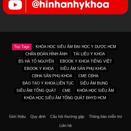
Top Tags
KHÓA HỌC SIÊU ÂM ĐẠI HỌC Y DƯỢC HCM
CHẨN ĐOÁN HÌNH ẢNH
TÀI LIỆU Y KHOA
BS HÀ TỐ NGUYÊN
EBOOK Y KHOA TIẾNG VIỆT
EBOOK Y KHOA
SIÊU ÂM SẢN PHỤ KHOA
CĐHA SẢN PHỤ KHOA
CME CĐHA
ĐÀO TẠO Y KHOA LIÊN TỤC
SIÊU ÂM BỤNG
SIÊU ÂM TỔNG QUÁT
CME
KHÓA HỌC SIÊU ÂM
KHÓA HỌC SIÊU ÂM TỔNG QUÁT ĐHYD HCM
Giới thiệu
Quy định
Câu hỏi thường gặp
Thông báo miễn trừ
Liên hệ