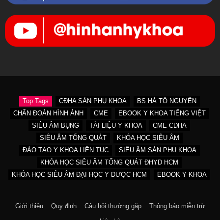
Top Tags
CĐHA SẢN PHỤ KHOA
BS HÀ TỐ NGUYÊN
CHẨN ĐOÁN HÌNH ẢNH
CME
EBOOK Y KHOA TIẾNG VIỆT
SIÊU ÂM BỤNG
TÀI LIỆU Y KHOA
CME CĐHA
SIÊU ÂM TỔNG QUÁT
KHÓA HỌC SIÊU ÂM
ĐÀO TẠO Y KHOA LIÊN TỤC
SIÊU ÂM SẢN PHỤ KHOA
KHÓA HỌC SIÊU ÂM TỔNG QUÁT ĐHYD HCM
KHÓA HỌC SIÊU ÂM ĐẠI HỌC Y DƯỢC HCM
EBOOK Y KHOA
Giới thiệu
Quy định
Câu hỏi thường gặp
Thông báo miễn trừ