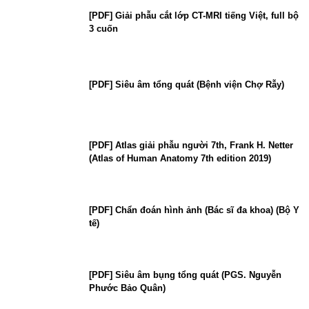
[PDF] Giải phẫu cắt lớp CT-MRI tiếng Việt, full bộ
3 cuốn
[PDF] Siêu âm tổng quát (Bệnh viện Chợ Rẫy)
[PDF] Atlas giải phẫu người 7th, Frank H. Netter
(Atlas of Human Anatomy 7th edition 2019)
[PDF] Chẩn đoán hình ảnh (Bác sĩ đa khoa) (Bộ Y
tế)
[PDF] Siêu âm bụng tổng quát (PGS. Nguyễn
Phước Bảo Quân)