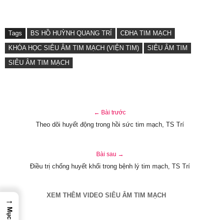
Tags
BS HỒ HUỲNH QUANG TRÍ
CĐHA TIM MẠCH
KHÓA HỌC SIÊU ÂM TIM MẠCH (VIỆN TIM)
SIÊU ÂM TIM
SIÊU ÂM TIM MẠCH
← Bài trước
Theo dõi huyết động trong hồi sức tim mạch, TS Trí
Bài sau →
Điều trị chống huyết khối trong bệnh lý tim mạch, TS Trí
XEM THÊM VIDEO SIÊU ÂM TIM MẠCH
→
Mục lục